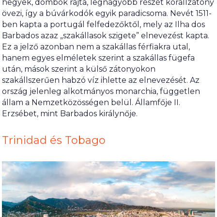
hegyek, dombok rajta, legnagyobb részét korallzátony
övezi, így a búvárkodók egyik paradicsoma. Nevét 1511-
ben kapta a portugál felfedezőktől, mely az Ilha dos
Barbados azaz „szakállasok szigete” elnevezést kapta.
Ez a jelző azonban nem a szakállas férfiakra utal,
hanem egyes elméletek szerint a szakállas fügefa
után, mások szerint a külső zátonyokon
szakállszerűen habzó víz ihlette az elnevezését. Az
ország jelenleg alkotmányos monarchia, független
állam a Nemzetközösségen belül. Államfője II.
Erzsébet, mint Barbados királynője.
Trinidad és Tobago