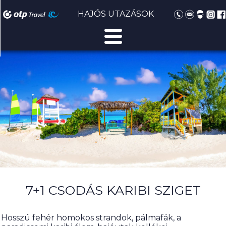
HAJÓS UTAZÁSOK
7+1 CSODÁS KARIBI SZIGET
Hosszú fehér homokos strandok, pálmafák, a