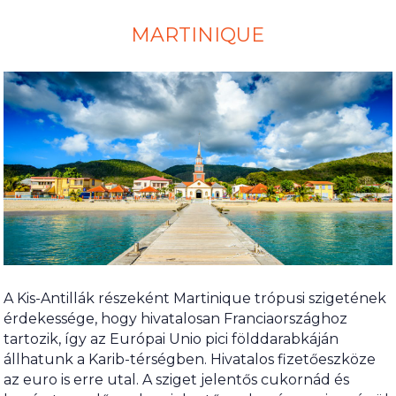
MARTINIQUE
A Kis-Antillák részeként Martinique trópusi szigetének
érdekessége, hogy hivatalosan Franciaországhoz
tartozik, így az Európai Unio pici földdarabkáján
állhatunk a Karib-térségben. Hivatalos fizetőeszköze
az euro is erre utal. A sziget jelentős cukornád és