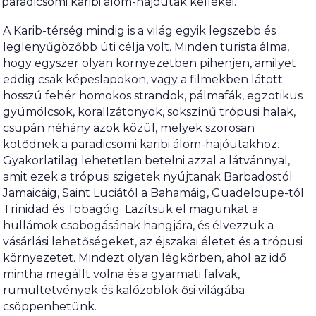
paradicsomi karibi álom-hajóutak kellékei.
A Karib-térség mindig is a világ egyik legszebb és
leglenyűgözőbb úti célja volt. Minden turista álma,
hogy egyszer olyan környezetben pihenjen, amilyet
eddig csak képeslapokon, vagy a filmekben látott;
hosszú fehér homokos strandok, pálmafák, egzotikus
gyümölcsök, korallzátonyok, sokszínű trópusi halak,
csupán néhány azok közül, melyek szorosan
kötődnek a paradicsomi karibi álom-hajóutakhoz.
Gyakorlatilag lehetetlen betelni azzal a látvánnyal,
amit ezek a trópusi szigetek nyújtanak Barbadostól
Jamaicáig, Saint Luciától a Bahamáig, Guadeloupe-tól
Trinidad és Tobagóig. Lazítsuk el magunkat a
hullámok csobogásának hangjára, és élvezzük a
vásárlási lehetőségeket, az éjszakai életet és a trópusi
környezetet. Mindezt olyan légkörben, ahol az idő
mintha megállt volna és a gyarmati falvak,
rumültetvények és kalózöblök ősi világába
csöppenhetünk.