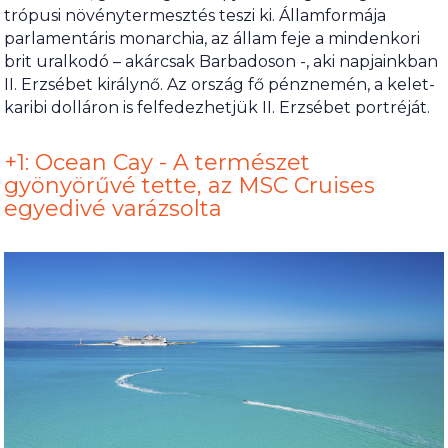
trópusi növénytermesztés teszi ki. Államformája
parlamentáris monarchia, az állam feje a mindenkori
brit uralkodó – akárcsak Barbadoson -, aki napjainkban
II. Erzsébet királynő. Az ország fő pénznemén, a kelet-
karibi dolláron is felfedezhetjük II. Erzsébet portréját.
+1: Ocean Cay - A természet
gyönyörűvé tette, az MSC Cruises
egyedivé varázsolta