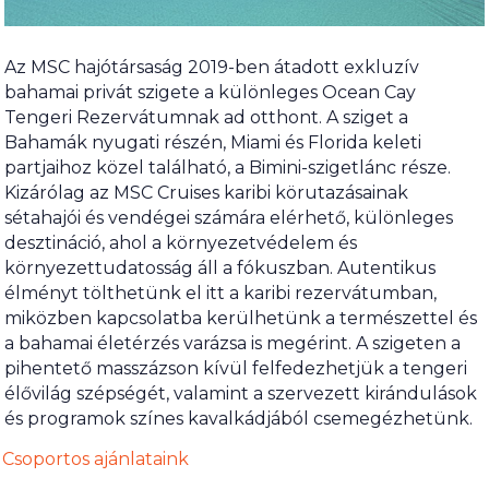
Az MSC hajótársaság 2019-ben átadott exkluzív
bahamai privát szigete a különleges Ocean Cay
Tengeri Rezervátumnak ad otthont. A sziget a
Bahamák nyugati részén, Miami és Florida keleti
partjaihoz közel található, a Bimini-szigetlánc része.
Kizárólag az MSC Cruises karibi körutazásainak
sétahajói és vendégei számára elérhető, különleges
desztináció, ahol a környezetvédelem és
környezettudatosság áll a fókuszban. Autentikus
élményt tölthetünk el itt a karibi rezervátumban,
miközben kapcsolatba kerülhetünk a természettel és
a bahamai életérzés varázsa is megérint. A szigeten a
pihentető masszázson kívül felfedezhetjük a tengeri
élővilág szépségét, valamint a szervezett kirándulások
és programok színes kavalkádjából csemegézhetünk.
Csoportos ajánlataink