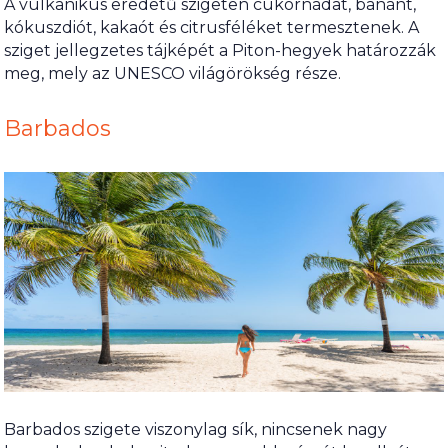
A vulkanikus eredetű szigeten cukornádat, banánt,
kókuszdiót, kakaót és citrusféléket termesztenek. A
sziget jellegzetes tájképét a Piton-hegyek határozzák
meg, mely az UNESCO világörökség része.
Barbados
Barbados szigete viszonylag sík, nincsenek nagy