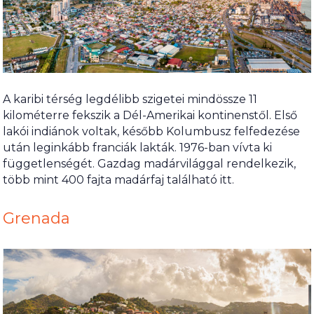
A karibi térség legdélibb szigetei mindössze 11
kilométerre fekszik a Dél-Amerikai kontinenstől. Első
lakói indiánok voltak, később Kolumbusz felfedezése
után leginkább franciák lakták. 1976-ban vívta ki
függetlenségét. Gazdag madárvilággal rendelkezik,
több mint 400 fajta madárfaj található itt.
Grenada