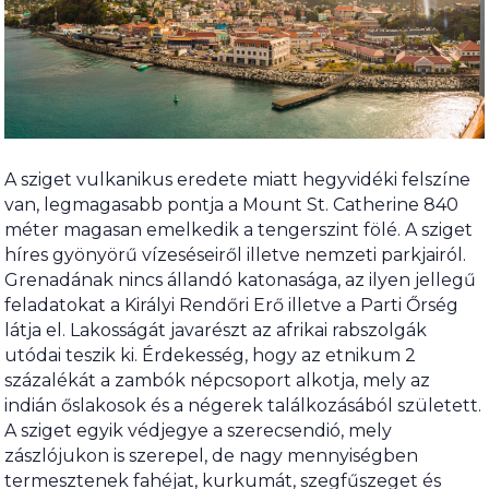
A sziget vulkanikus eredete miatt hegyvidéki felszíne
van, legmagasabb pontja a Mount St. Catherine 840
méter magasan emelkedik a tengerszint fölé. A sziget
híres gyönyörű vízeséseiről illetve nemzeti parkjairól.
Grenadának nincs állandó katonasága, az ilyen jellegű
feladatokat a Királyi Rendőri Erő illetve a Parti Őrség
látja el. Lakosságát javarészt az afrikai rabszolgák
utódai teszik ki. Érdekesség, hogy az etnikum 2
százalékát a zambók népcsoport alkotja, mely az
indián őslakosok és a négerek találkozásából született.
A sziget egyik védjegye a szerecsendió, mely
zászlójukon is szerepel, de nagy mennyiségben
termesztenek fahéjat, kurkumát, szegfűszeget és