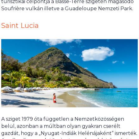
turisztikai célpontja a Basse-Terre szigetén magasodó
Soufrière vulkán illetve a Guadeloupe Nemzeti Park.
Saint Lucia
A sziget 1979 óta független a Nemzetközösségen
belül, azonban a múltban olyan gyakran cserélt
gazdát, hogy a „Nyugat-Indiák Helénájaként” ismerték.