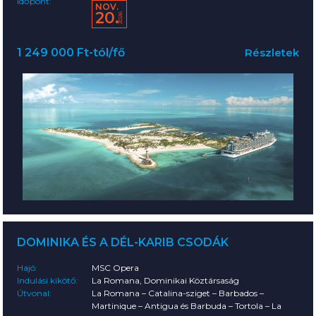
Időpont:
NOV.
20.
2026
1 249 000 Ft-tól/fő
Részletek
DOMINIKA ÉS A DÉL-KARIB CSODÁK
Hajó:
MSC Opera
Indulási kikötő:
La Romana, Dominikai Köztársaság
Útvonal:
La Romana – Catalina-sziget – Barbados –
Martinique – Antigua és Barbuda – Tortola – La