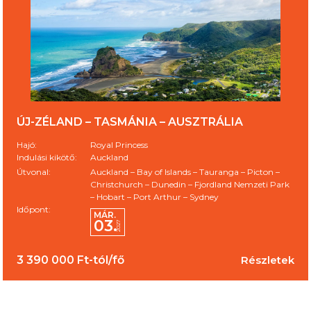
ÚJ-ZÉLAND – TASMÁNIA – AUSZTRÁLIA
Hajó:
Royal Princess
Indulási kikötő:
Auckland
Útvonal:
Auckland – Bay of Islands – Tauranga – Picton –
Christchurch – Dunedin – Fjordland Nemzeti Park
– Hobart – Port Arthur – Sydney
Időpont:
MÁR.
03.
2027
3 390 000 Ft-tól/fő
Részletek