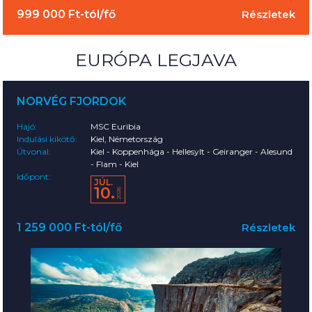
999 000 Ft-tól/fő
Részletek
EURÓPA LEGJAVA
NORVÉG FJORDOK
Hajó:
MSC Euribia
Indulási kikötő:
Kiel, Németország
Útvonal:
Kiel - Koppenhága - Hellesylt - Geiranger - Alesund
- Flam - Kiel
Időpont:
JÚL.
10.
2026
1 259 000 Ft-tól/fő
Részletek