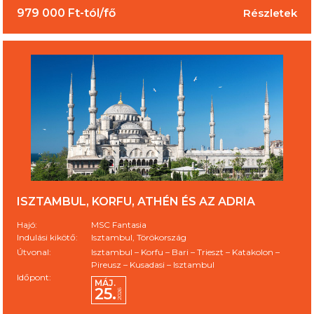
979 000 Ft-tól/fő
Részletek
ISZTAMBUL, KORFU, ATHÉN ÉS AZ ADRIA
Hajó:
MSC Fantasia
Indulási kikötő:
Isztambul, Törökország
Útvonal:
Isztambul – Korfu – Bari – Trieszt – Katakolon –
Pireusz – Kusadasi – Isztambul
Időpont:
MÁJ.
25.
2026