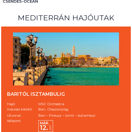
CSENDES-ÓCEÁN
MEDITERRÁN HAJÓUTAK
BARITÓL ISZTAMBULIG
Hajó:
MSC Orchestra
Indulási kikötő:
Bari, Olaszország
Útvonal:
Bari – Pireusz – Izmir – Isztambul
Időpont:
MÁR.
12.
2027