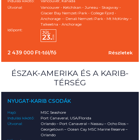
Indulási kikötő:
Vancouver, Kanada
Útvonal:
Vancouver - Ketchikan - Juneau - Skagway -
Glacier Bay Nemzeti Park - College Fjord -
Anchorage -- Denali Nemzeti Park - Mt McKinley –
Talkeetna - Anchorage
Időpont:
JÚL.
23.
2026
2 439 000 Ft-tól/fő
Részletek
ÉSZAK-AMERIKA ÉS A KARIB-
TÉRSÉG
NYUGAT-KARIB CSODÁK
Hajó:
MSC Seashore
Indulási kikötő:
Port Canaveral, USA/Florida
Útvonal:
Orlando – Port Canaveral – Nassau – Ocho Rios –
Georgetown – Ocean Cay MSC Marine Reserve –
Orlando