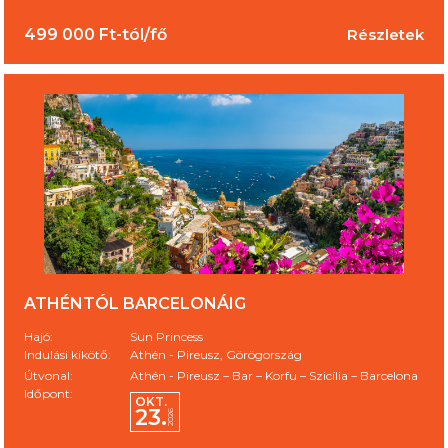
499 000 Ft-tól/fő
Részletek
ATHÉNTÓL BARCELONÁIG
Hajó:
Sun Princess
Indulási kikötő:
Athén - Pireusz, Görögország
Útvonal:
Athén - Pireusz – Bar – Korfu – Szicília – Barcelona
Időpont:
OKT.
23.
2026