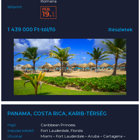
Romana
Időpont:
FEB.
19.
2027
1 439 000 Ft-tól/fő
Részletek
PANAMA, COSTA RICA, KARIB-TÉRSÉG
Hajó:
Caribbean Princess
Indulási kikötő:
Fort Lauderdale, Florida
Útvonal:
Miami – Fort Lauderdale – Aruba – Cartagena –