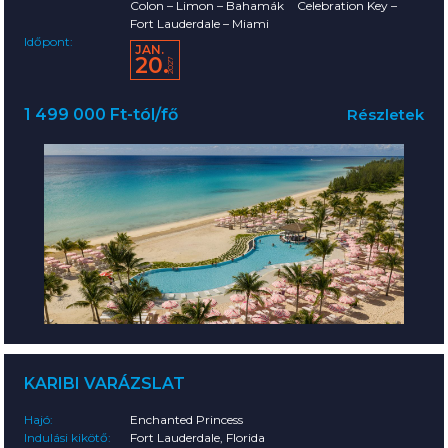
Colon – Limon – Bahamák
Celebration Key –
Fort Lauderdale – Miami
Időpont:
JAN.
20.
2027
1 499 000 Ft-tól/fő
Részletek
KARIBI VARÁZSLAT
Hajó:
Enchanted Princess
Indulási kikötő:
Fort Lauderdale, Florida