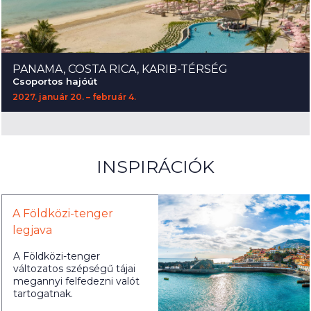
PANAMA, COSTA RICA, KARIB-TÉRSÉG
Csoportos hajóút
2027. január 20. – február 4.
INSPIRÁCIÓK
A Földközi-tenger
legjava
A Földközi-tenger
változatos szépségű tájai
megannyi felfedezni valót
tartogatnak.