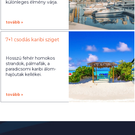
különleges élmény várja.
tovább »
7+1 csodás karibi sziget
Hosszú fehér homokos
strandok, pálmafák, a
paradicsomi karibi álom-
hajóutak kellékei.
tovább »