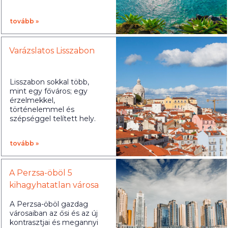
tovább »
Varázslatos Lisszabon
Lisszabon sokkal több,
mint egy főváros; egy
érzelmekkel,
történelemmel és
szépséggel telített hely.
tovább »
A Perzsa-öböl 5
kihagyhatatlan városa
A Perzsa-öböl gazdag
városaiban az ősi és az új
kontrasztjai és megannyi