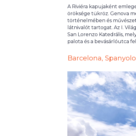
A Riviéra kapujaként emleget
öröksége tükröz. Genova m
történelmében és művészeté
látnivalót tartogat. Az I. V
San Lorenzo Katedrális, mely
palota és a bevásárlóutca fel
Barcelona, Spanyolo