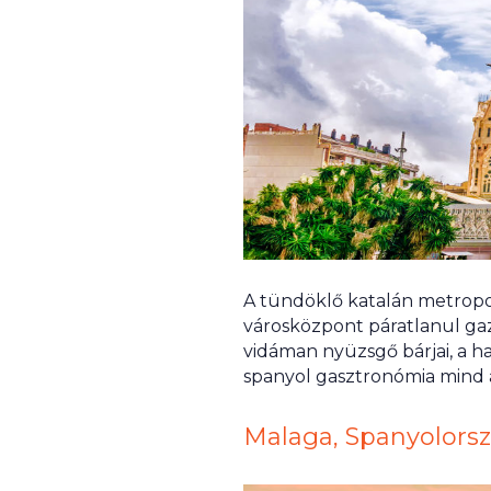
A tündöklő katalán metropol
városközpont páratlanul gaz
vidáman nyüzsgő bárjai, a h
spanyol gasztronómia mind a
Malaga, Spanyolors