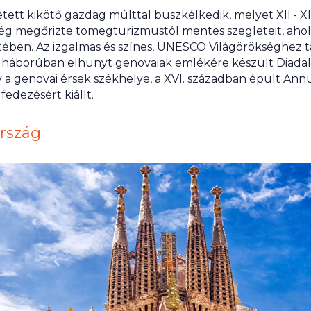
ett kikötő gazdag múlttal büszkélkedik, melyet XII.- XIII
ég megőrizte tömegturizmustól mentes szegleteit, aho
ben. Az izgalmas és színes, UNESCO Világörökséghez t
ilágháborúban elhunyt genovaiak emlékére készült Diadalív,
 a genovai érsek székhelye, a XVI. században épült Annu
fedezésért kiállt.
rszág