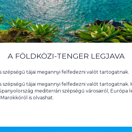
A FÖLDKÖZI-TENGER LEGJAVA
s szépségű tájai megannyi felfedezni valót tartogatnak.
s szépségű tájai megannyi felfedezni valót tartogatnak.
 Spanyolország mediterrán szépségű városairól, Európa le
arokkóról is olvashat.
g