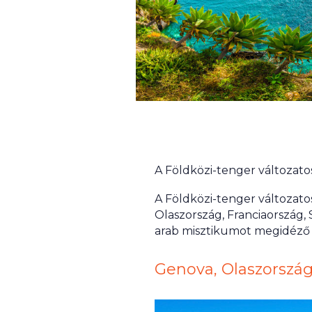
A Földközi-tenger változato
A Földközi-tenger változato
Olaszország, Franciaország,
arab misztikumot megidéző M
Genova, Olaszorszá