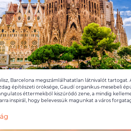
isz, Barcelona megszámlálhatatlan látnivalót tartogat. 
dag építészeti öröksége, Gaudí organikus-mesebeli épü
angulatos éttermekből kiszűrődő zene, a mindig kelleme
rra inspirál, hogy belevessük magunkat a város forgata
zág