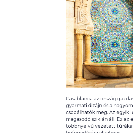
Casablanca az ország gazdas
gyarmati dizájn és a hagyom
csodálhatók meg. Az egyik l
magasodó sziklán áll. Ez az 
többnyelvű vezetett túrákat
befogadására alkalmas.