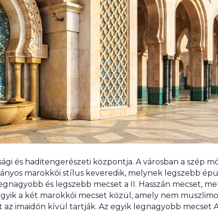
ági és haditengerészeti központja. A városban a szép mór
ányos marokkói stílus keveredik, melynek legszebb épü
egnagyobb és legszebb mecset a II. Hasszán mecset, mel
egyik a két marokkói mecset közül, amely nem muszlimok 
 az imaidőn kívül tartják. Az egyik legnagyobb mecset A