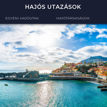
HAJÓS UTAZÁSOK
EGYÉNI HAJÓUTAK
HAJÓTÁRSASÁGOK