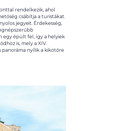
onttal rendelkezik, ahol
tőség csábítja a turistákat.
nyolos jegyeit. Érdekesség,
k legnépszerűbb
egy épült fel, így a helyiek
ődhöz is, mely a XIV.
s panoráma nyílik a kikötőre