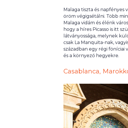
Malaga tiszta és napfényes 
öröm végigsétálni. Több min
Malaga vidám és élénk város
hogy a híres Picasso is itt s
látványossága, melynek külö
csak La Manquita-nak, vagyis
században egy régi föníciai 
és a környező hegyekre.
Casablanca, Marokk