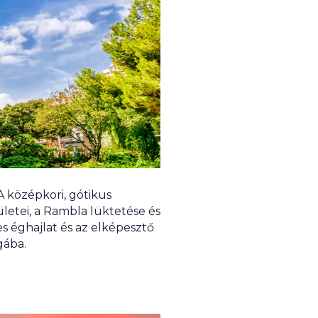
A középkori, gótikus
letei, a Rambla lüktetése és
s éghajlat és az elképesztő
gába.