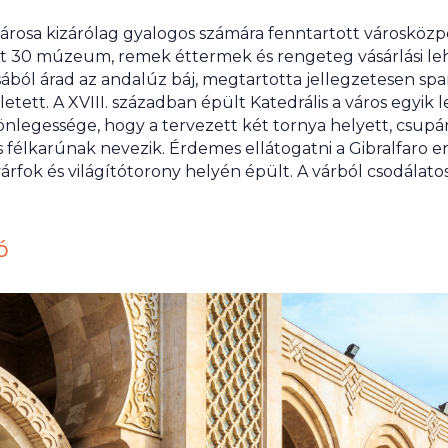
városa kizárólag gyalogos számára fenntartott városközp
t 30 múzeum, remek éttermek és rengeteg vásárlási lehe
ából árad az andalúz báj, megtartotta jellegzetesen spa
zületett. A XVIII. században épült Katedrális a város egyi
nlegessége, hogy a tervezett két tornya helyett, csupán 
 félkarúnak nevezik. Érdemes ellátogatni a Gibralfaro er
várfok és világítótorony helyén épült. A várból csodálato
ó