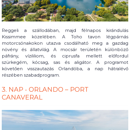
Reggeli a szállodában, majd félnapos kirándulás
Kissimmee közelében. A Toho tavon légpárnás
motorcsónakokon utazva csodálható meg a gazdag
növény és állatvilág. A mocsár területén különböző
páfrány, vízililiom, és ciprusfa mellett előfordul
szürkegém, kócsag, sas és aligátor. A programot
követően visszautazás Orlandóba, a nap hátralévő
részében szabadprogram.
3. NAP • ORLANDO – PORT
CANAVERAL