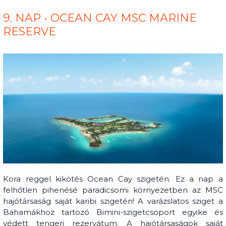
9. NAP • OCEAN CAY MSC MARINE
RESERVE
Kora reggel kikötés Ocean Cay szigetén. Ez a nap a
felhőtlen pihenésé paradicsomi környezetben az MSC
hajótársaság saját karibi szigetén! A varázslatos sziget a
Bahamákhoz tartozó Bimini-szigetcsoport egyike és
védett tengeri rezervátum. A hajótársaságok saját