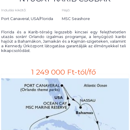
Indulási kikötő:
Hajó:
Port Canaveral, USA/Florida
MSC Seashore
Florida és a Karib-térség legszebb kincsei egy felejthetetlen
utazás során! Orlando izgalmas programjai, a lenyűgöző karibi
hajóút a Bahamákon, Jamaikán és a Kajmán-szigeteken, valamint
a Kennedy Űrközpont látogatása garantálják az élményekkel teli
kikapcsolódást.
1 249 000 Ft-tól/fő