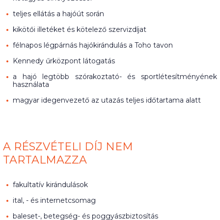
teljes ellátás a hajóút során
kikötői illetéket és kötelező szervizdíjat
félnapos légpárnás hajókirándulás a Toho tavon
Kennedy űrközpont látogatás
a hajó legtöbb szórakoztató- és sportlétesítményének
használata
magyar idegenvezető az utazás teljes időtartama alatt
A RÉSZVÉTELI DÍJ NEM
TARTALMAZZA
fakultatív kirándulások
ital, - és internetcsomag
baleset-, betegség- és poggyászbiztosítás