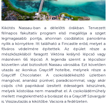
Kikötés Nassau-ban a délelőtti órákban. Tervezett
félnapos fakultatív program első megállója a sziget
legmagasabb pontja, ahonnan csodálatos panoráma
nyílik a környékre. Itt található a Fincastle erőd, melyet a
főváros védelmére építettek. Az épület része a
mészkősziklából faragott Viktória királynő lépcső vagy
másnéven 66 lépcső. A legenda szerint a lépcsősor
közvetlen utat biztosított Nassau városába. Ezt követően
utazás az ikonikus Graycliff hotelbe, melynek része a
Graycliff Chocolatier. A csokoládékészítő üzletben
mangóval, ananász pürével, paradicsommal, vagy akár
csípős chili paprikával ízesített édességek készülnek,
melyek kóstolása nem maradhat el. A csokoládéműhely
mellett megtekinthető a borászat és a Graycliff Szivargyár
is. Visszautazás a kikötőbe. Vacsora a fedélzeten.