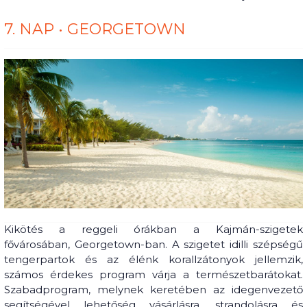
7. NAP • GEORGETOWN
Kikötés a reggeli órákban a Kajmán-szigetek
fővárosában, Georgetown-ban. A szigetet idilli szépségű
tengerpartok és az élénk korallzátonyok jellemzik,
számos érdekes program várja a természetbarátokat.
Szabadprogram, melynek keretében az idegenvezető
segítségével lehetőség vásárlásra, strandolásra és