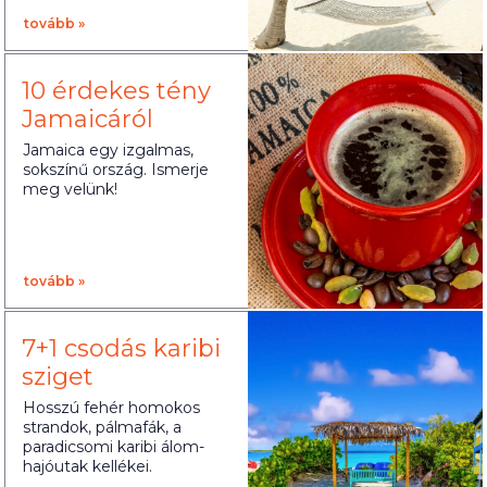
tovább »
10 érdekes tény
Jamaicáról
Jamaica egy izgalmas,
sokszínű ország. Ismerje
meg velünk!
tovább »
7+1 csodás karibi
sziget
Hosszú fehér homokos
strandok, pálmafák, a
paradicsomi karibi álom-
hajóutak kellékei.