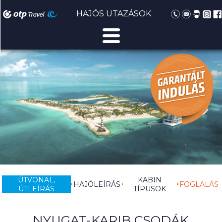
HAJÓS UTAZÁSOK
ÚTVONAL,
KABIN
HAJÓLEÍRÁS
FOGLALÁS
ÚTLEÍRÁS
TÍPUSOK
NYUGAT-KARIB CSODÁK