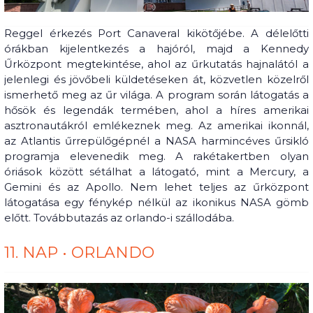
Reggel érkezés Port Canaveral kikötőjébe. A délelőtti
órákban kijelentkezés a hajóról, majd a Kennedy
Űrközpont megtekintése, ahol az űrkutatás hajnalától a
jelenlegi és jövőbeli küldetéseken át, közvetlen közelről
ismerhető meg az űr világa. A program során látogatás a
hősök és legendák termében, ahol a híres amerikai
asztronautákról emlékeznek meg. Az amerikai ikonnál,
az Atlantis űrrepülőgépnél a NASA harmincéves űrsikló
programja elevenedik meg. A rakétakertben olyan
óriások között sétálhat a látogató, mint a Mercury, a
Gemini és az Apollo. Nem lehet teljes az űrközpont
látogatása egy fénykép nélkül az ikonikus NASA gömb
előtt. Továbbutazás az orlando-i szállodába.
11. NAP • ORLANDO