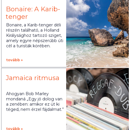
Bonaire: A Karib-
tenger
gyöngyszeme
Bonaire, a Karib-tenger déli
részén található, a Holland
Királysághoz tartozó sziget,
amely egyre népszerűbb úti
cél a turisták körében.
tovább »
Jamaica ritmusa
Ahogyan Bob Marley
mondaná „Egy jó dolog van
a zenében: amikor ez üt ki
téged, nem érzel fájdalmat.”
tovább »