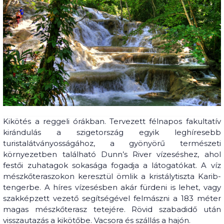
Kikötés a reggeli órákban. Tervezett félnapos fakultatív
kirándulás a szigetország egyik leghíresebb
turistalátványosságához, a gyönyörű természeti
környezetben található Dunn’s River vízeséshez, ahol
festői zuhatagok sokasága fogadja a látogatókat. A víz
mészkőteraszokon keresztül ömlik a kristálytiszta Karib-
tengerbe. A híres vízesésben akár fürdeni is lehet, vagy
szakképzett vezető segítségével felmászni a 183 méter
magas mészkőterasz tetejére. Rövid szabadidő után
visszautazás a kikötőbe. Vacsora és szállás a hajón.