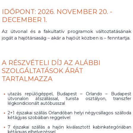
IDŐPONT: 2026. NOVEMBER 20. -
DECEMBER 1.
Az útvonal és a fakultatív programok változtatásának
jogát a hajótársaság – akár a hajóút közben is – fenntartja.
A RÉSZVÉTELI DÍJ AZ ALÁBBI
SZOLGÁLTATÁSOK ÁRÁT
TARTALMAZZA
utazás repülőgéppel, Budapest – Orlando – Budapest
útvonalon átszállással, turista osztályon, transzfer
légkondicionált autóbusszal
2+1 éjszakai szállás Orlandóban helyi négycsillagos szálloda
kétágyas szobáiban reggelivel
7 éjszakai szállás a hajón kiválasztott kabinkategóriában
kétágyas elhelyezéssel