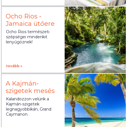
Ocho Rios -
Jamaica ütőere
Ocho Rios természeti
szépségei mindenkit
lenyűgöznek!
tovább »
A Kajmán-
szigetek mesés
látnivalói
Kalandozzon velünk a
Kajmán-szigetek
legnagyobbikán, Grand
Caymanon.