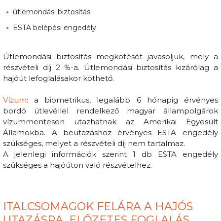
útlemondási biztosítás
ESTA belépési engedély
Útlemondási biztosítás megkötését javasoljuk, mely a
részvételi díj 2 %-a. Útlemondási biztosítás kizárólag a
hajóút lefoglalásakor köthető.
Vízum
: a biometrikus, legalább 6 hónapig érvényes
bordó útlevéllel rendelkező magyar állampolgárok
vízummentesen utazhatnak az Amerikai Egyesült
Államokba. A beutazáshoz érvényes ESTA engedély
szükséges, melyet a részvételi díj nem tartalmaz.
A jelenlegi információk szerint 1 db ESTA engedély
szükséges a hajóúton való részvételhez.
ITALCSOMAGOK FELÁRA A HAJÓS
UTAZÁSRA, ELŐZETES FOGLALÁS