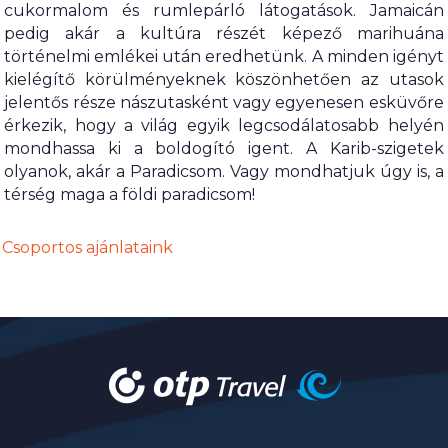
cukormalom és rumlepárló látogatások. Jamaicán
pedig akár a kultúra részét képező marihuána
történelmi emlékei után eredhetünk. A minden igényt
kielégítő körülményeknek köszönhetően az utasok
jelentős része nászutasként vagy egyenesen esküvőre
érkezik, hogy a világ egyik legcsodálatosabb helyén
mondhassa ki a boldogító igent. A Karib-szigetek
olyanok, akár a Paradicsom. Vagy mondhatjuk úgy is, a
térség maga a földi paradicsom!
Csoportos ajánlataink