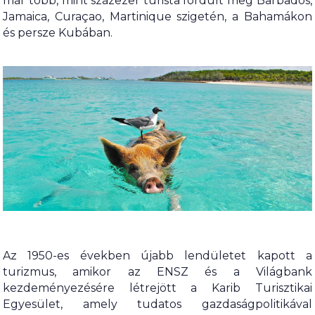
már több, mint százezer turista fordult meg Barbados,
Jamaica, Curaçao, Martinique szigetén, a Bahamákon
és persze Kubában.
Az 1950-es években újabb lendületet kapott a
turizmus, amikor az ENSZ és a Világbank
kezdeményezésére létrejött a Karib Turisztikai
Egyesület, amely tudatos gazdaságpolitikával