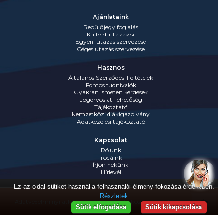
Ajánlataink
Repülőjegy foglalás
Külföldi utazások
Egyéni utazás szervezése
Céges utazás szervezése
Hasznos
Általános Szerződési Feltételek
Fontos tudnivalók
Gyakran ismételt kérdések
Jogorvoslati lehetőség
Tájékoztató
Nemzetközi diákigazolvány
Adatkezelési tájékoztató
Kapcsolat
Rólunk
Irodáink
Írjon nekünk
Hírlevél
Ez az oldal sütiket használ a felhasználói élmény fokozása érdekében.
Részletek
Adatvédelmi nyilatkozat
Jognyilatkozat
Impresszum
Sütik elfogadása
Sütik kikapcsolása