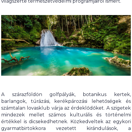
világszerte természetvédelmi programjairól ismert.
A szárazföldön golfpályák, botanikus kertek,
barlangok, túrázási, kerékpározási lehetőségek és
számtalan lovasklub várja az érdeklődőket. A szigetek
mindezek mellet számos kulturális és történelmi
értékkel is dicsekedhetnek. Közkedveltek az egykori
gyarmatbirtokkora vezetett kirándulások, a