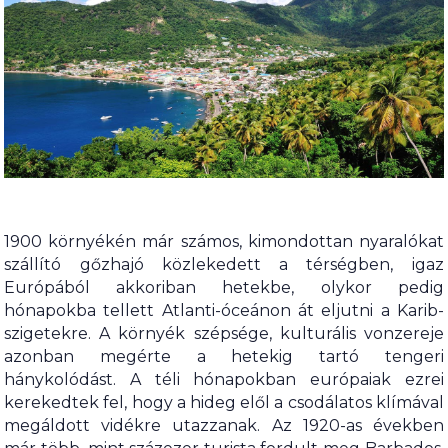
1900 környékén már számos, kimondottan nyaralókat
szállító gőzhajó közlekedett a térségben, igaz
Európából akkoriban hetekbe, olykor pedig
hónapokba tellett Atlanti-óceánon át eljutni a Karib-
szigetekre. A környék szépsége, kulturális vonzereje
azonban megérte a hetekig tartó tengeri
hánykolódást. A téli hónapokban európaiak ezrei
kerekedtek fel, hogy a hideg elől a csodálatos klímával
megáldott vidékre utazzanak. Az 1920-as években