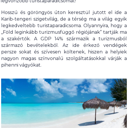
legvonzóbb turistaparadicsomát!
Hosszú és göröngyös úton keresztül jutott el ide a
Karib-tengeri szigetvilág, de a térség ma a világ egyik
legkedveltebb turistaparadicsoma. Olyannyira, hogy a
„Föld leginkább turizmusfüggő régiójának” tartják ma
a szakértők. A GDP 14% származik a turizmusból
származó bevételekből. Az ide érkező vendégek
persze sokat és szívesen költenek, hiszen a helyiek
nagyon magas színvonalú szolgáltatásokkal várják a
pihenni vágyókat.