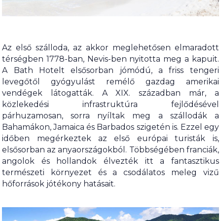
Az első szálloda, az akkor meglehetősen elmaradott
térségben 1778-ban, Nevis-ben nyitotta meg a kapuit.
A Bath Hotelt elsősorban jómódú, a friss tengeri
levegőtől gyógyulást remélő gazdag amerikai
vendégek látogatták. A XIX. században már, a
közlekedési infrastruktúra fejlődésével
párhuzamosan, sorra nyíltak meg a szállodák a
Bahamákon, Jamaica és Barbados szigetén is. Ezzel egy
időben megérkeztek az első európai turisták is,
elsősorban az anyaországokból. Többségében franciák,
angolok és hollandok élvezték itt a fantasztikus
természeti környezet és a csodálatos meleg vizű
hőforrások jótékony hatásait.