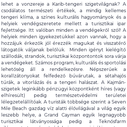
lehet a vonzereje a Karib-tengeri szigetvilágnak? A
csodálatos természeti értékek, a mindig kellemes
tengeri klíma, a színes kulturális hagyományok és a
helyiek vendégszeretete mellett a turisztikai ipar
fejlettsége. Itt valóban minden a vendégekről szól! A
helyiek minden igyekezetükkel azon vannak, hogy a
hozzájuk érkezők jól érezzék magukat és visszatérő
látogatók váljanak belőlük. Minden igényt kielégítő
szállodák, strandok, turisztikai központontok sora várja
a vendégeket. Számos program, kulturális és sportolási
lehetőség áll a rendelkezésre. Népszerűek a
korallzátonyokat felfedező búvárutak, a sétahajós
túrák, a vitorlázás és a tengeri halászat. A Kajmán-
szigetek leginkább pénzügyi központként híres (vagy
elhíresült) pedig természetvédelmi területei
lélegzetelállítóak. A turisták többsége szerint a Seven
Mile Beach gazdag víz alatti élővilágával a világ egyik
leszebb helye, a Grand Cayman egyik legnagyobb
turisztikai látványossága pedig a Teknősfarm