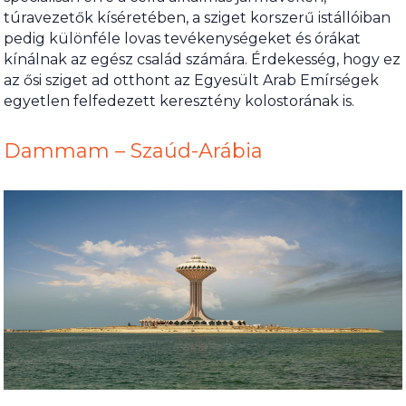
túravezetők kíséretében, a sziget korszerű istállóiban
pedig különféle lovas tevékenységeket és órákat
kínálnak az egész család számára. Érdekesség, hogy ez
az ősi sziget ad otthont az Egyesült Arab Emírségek
egyetlen felfedezett keresztény kolostorának is.
Dammam – Szaúd-Arábia