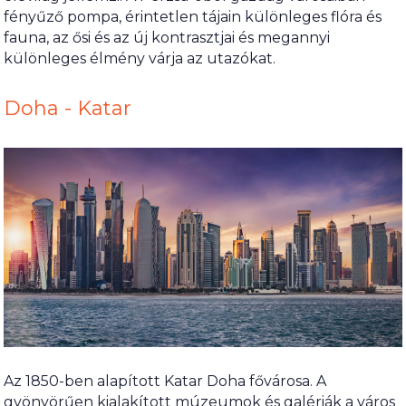
fényűző pompa, érintetlen tájain különleges flóra és
fauna, az ősi és az új kontrasztjai és megannyi
különleges élmény várja az utazókat.
Doha - Katar
Az 1850-ben alapított Katar Doha fővárosa. A
gyönyörűen kialakított múzeumok és galériák a város