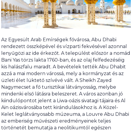
Az Egyesült Arab Emírségek fővárosa, Abu Dhabi
rendezett összképével és vízparti fekvésével azonnal
lenyűgözi az ide érkezőt. A települést először a nomád
Bani Yas törzs lakta 1760-ban, és az olaj felfedezéséig
kis halászfalu maradt. A bevételek tették Abu Dhabit
azzá a mai modern várossá, mely a kormányzat és az
üzleti élet lüktető szívévé vált. A Sheikh Zayed
Nagymecset a fő turisztikai látványosság, melybe
mindenki első látásra beleszeret. A város azonban jó
kiindulópontot jelent a Liwa-oázis sivatagi tájaira és Al
Ain oázisvárosába tett kirándulásokhoz is. A Közel-
Kelet leglátványosabb múzeuma, a Louvre Abu Dhabi
az emberiség művészeti eredményeinek teljes
történetét bemutatja a neolitikumtól egészen