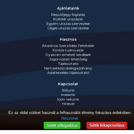
Ajánlataink
Repülőjegy foglalás
Külföldi utazások
Egyéni utazás szervezése
Céges utazás szervezése
Hasznos
Általános Szerződési Feltételek
Fontos tudnivalók
Gyakran ismételt kérdések
Jogorvoslati lehetőség
Tájékoztató
Nemzetközi diákigazolvány
Adatkezelési tájékoztató
Kapcsolat
Rólunk
Irodáink
Írjon nekünk
Hírlevél
Ez az oldal sütiket használ a felhasználói élmény fokozása érdekében.
Részletek
Adatvédelmi nyilatkozat
Jognyilatkozat
Impresszum
Sütik elfogadása
Sütik kikapcsolása