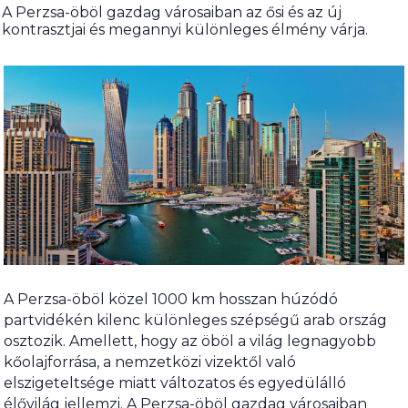
A Perzsa-öböl gazdag városaiban az ősi és az új
kontrasztjai és megannyi különleges élmény várja.
A Perzsa-öböl közel 1000 km hosszan húzódó
partvidékén kilenc különleges szépségű arab ország
osztozik. Amellett, hogy az öböl a világ legnagyobb
kőolajforrása, a nemzetközi vizektől való
elszigeteltsége miatt változatos és egyedülálló
élővilág jellemzi. A Perzsa-öböl gazdag városaiban