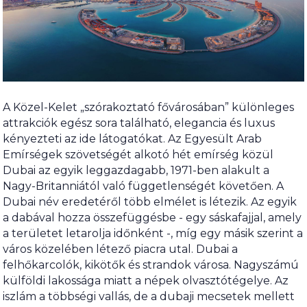
A Közel-Kelet „szórakoztató fővárosában” különleges
attrakciók egész sora található, elegancia és luxus
kényezteti az ide látogatókat. Az Egyesült Arab
Emírségek szövetségét alkotó hét emírség közül
Dubai az egyik leggazdagabb, 1971-ben alakult a
Nagy-Britanniától való függetlenségét követően. A
Dubai név eredetéről több elmélet is létezik. Az egyik
a dabával hozza összefüggésbe - egy sáskafajjal, amely
a területet letarolja időnként -, míg egy másik szerint a
város közelében létező piacra utal. Dubai a
felhőkarcolók, kikötők és strandok városa. Nagyszámú
külföldi lakossága miatt a népek olvasztótégelye. Az
iszlám a többségi vallás, de a dubaji mecsetek mellett