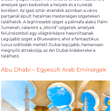
amelyek igen kedveltek a helyiek és a turisták
körében. Az igazi sztár-strandok azonban a város
partjainál épült hatalmas mesterséges szigeteken
találhatók. A leghíresebb sziget a pálmafa alakú Palm
Jumeirah, valamint a „World”-szigetek, amelyek
felülnézetből egy világtérképre hasonlítsanak.
Legújabb sziget a Bluewaters, ahol a fantasztikus
luxus szállodák mellett Dubai legújabb, hamarosan
megnyíló attrakciója, az Ain Dubai óriáskereke is
található.
Abu Dhabi – Egyesült Arab Emírségek