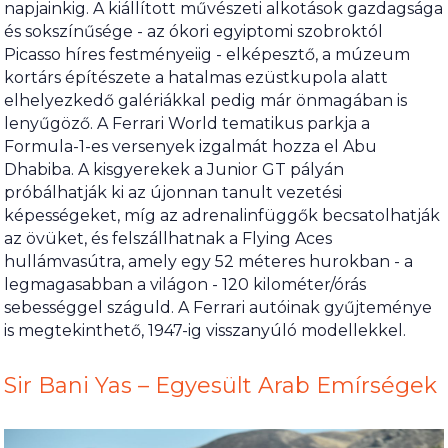
napjainkig. A kiállított művészeti alkotások gazdagsága
és sokszínűsége - az ókori egyiptomi szobroktól
Picasso híres festményeiig - elképesztő, a múzeum
kortárs építészete a hatalmas ezüstkupola alatt
elhelyezkedő galériákkal pedig már önmagában is
lenyűgöző. A Ferrari World tematikus parkja a
Formula-1-es versenyek izgalmát hozza el Abu
Dhabiba. A kisgyerekek a Junior GT pályán
próbálhatják ki az újonnan tanult vezetési
képességeket, míg az adrenalinfüggők becsatolhatják
az övüket, és felszállhatnak a Flying Aces
hullámvasútra, amely egy 52 méteres hurokban - a
legmagasabban a világon - 120 kilométer/órás
sebességgel száguld. A Ferrari autóinak gyűjteménye
is megtekinthető, 1947-ig visszanyúló modellekkel.
Sir Bani Yas – Egyesült Arab Emírségek