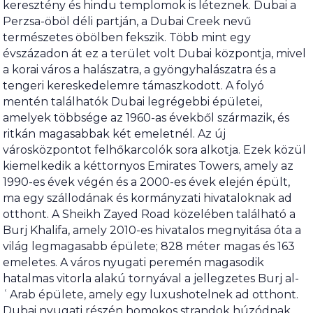
keresztény és hindu templomok is léteznek. Dubai a
Perzsa-öböl déli partján, a Dubai Creek nevű
természetes öbölben fekszik. Több mint egy
évszázadon át ez a terület volt Dubai központja, mivel
a korai város a halászatra, a gyöngyhalászatra és a
tengeri kereskedelemre támaszkodott. A folyó
mentén találhatók Dubai legrégebbi épületei,
amelyek többsége az 1960-as évekből származik, és
ritkán magasabbak két emeletnél. Az új
városközpontot felhőkarcolók sora alkotja. Ezek közül
kiemelkedik a kéttornyos Emirates Towers, amely az
1990-es évek végén és a 2000-es évek elején épült,
ma egy szállodának és kormányzati hivataloknak ad
otthont. A Sheikh Zayed Road közelében található a
Burj Khalifa, amely 2010-es hivatalos megnyitása óta a
világ legmagasabb épülete; 828 méter magas és 163
emeletes. A város nyugati peremén magasodik
hatalmas vitorla alakú tornyával a jellegzetes Burj al-
ʿArab épülete, amely egy luxushotelnek ad otthont.
Dubai nyugati részén homokos strandok húzódnak,