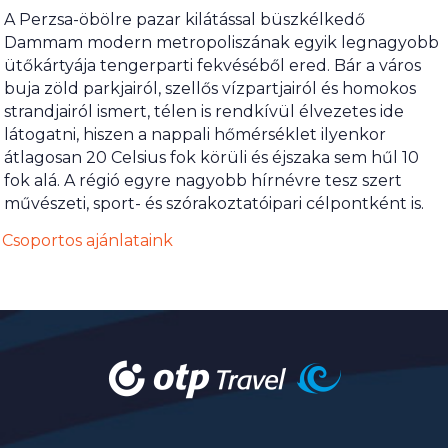
A Perzsa-öbölre pazar kilátással büszkélkedő
Dammam modern metropoliszának egyik legnagyobb
ütőkártyája tengerparti fekvéséből ered. Bár a város
buja zöld parkjairól, szellős vízpartjairól és homokos
strandjairól ismert, télen is rendkívül élvezetes ide
látogatni, hiszen a nappali hőmérséklet ilyenkor
átlagosan 20 Celsius fok körüli és éjszaka sem hűl 10
fok alá. A régió egyre nagyobb hírnévre tesz szert
művészeti, sport- és szórakoztatóipari célpontként is.
Csoportos ajánlataink