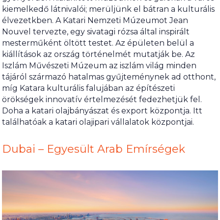
kiemelkedő látnivalói; merüljünk el bátran a kulturális
élvezetkben. A Katari Nemzeti Múzeumot Jean
Nouvel tervezte, egy sivatagi rózsa által inspirált
mesterműként öltött testet. Az épületen belül a
kiállítások az ország történelmét mutatják be. Az
Iszlám Művészeti Múzeum az iszlám világ minden
tájáról származó hatalmas gyűjteménynek ad otthont,
míg Katara kulturális falujában az építészeti
örökségek innovatív értelmezését fedezhetjük fel.
Doha a katari olajbányászat és export központja. Itt
találhatóak a katari olajipari vállalatok központjai.
Dubai – Egyesült Arab Emírségek