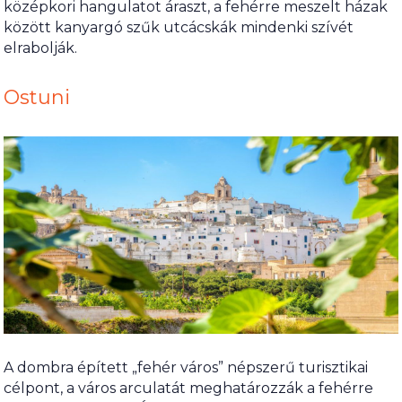
középkori hangulatot áraszt, a fehérre meszelt házak
között kanyargó szűk utcácskák mindenki szívét
elrabolják.
Ostuni
A dombra épített „fehér város” népszerű turisztikai
célpont, a város arculatát meghatározzák a fehérre