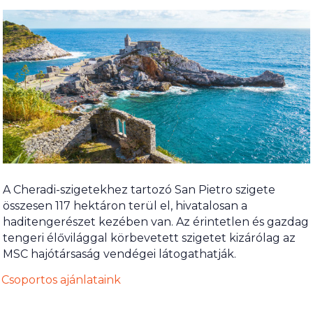
A Cheradi-szigetekhez tartozó San Pietro szigete
összesen 117 hektáron terül el, hivatalosan a
haditengerészet kezében van. Az érintetlen és gazdag
tengeri élővilággal körbevetett szigetet kizárólag az
MSC hajótársaság vendégei látogathatják.
Csoportos ajánlataink