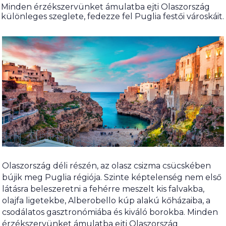
Minden érzékszervünket ámulatba ejti Olaszország
különleges szeglete, fedezze fel Puglia festői városkáit.
Olaszország déli részén, az olasz csizma csücskében
bújik meg Puglia régiója. Szinte képtelenség nem első
látásra beleszeretni a fehérre meszelt kis falvakba,
olajfa ligetekbe, Alberobello kúp alakú kőházaiba, a
csodálatos gasztronómiába és kiváló borokba. Minden
érzékszervünket ámulatba ejti Olaszország