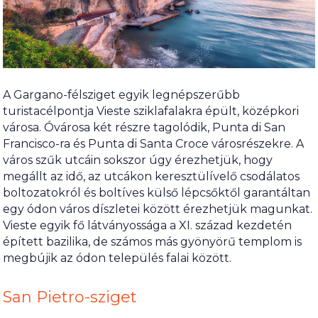
A Gargano-félsziget egyik legnépszerűbb
turistacélpontja Vieste sziklafalakra épült, középkori
városa. Óvárosa két részre tagolódik, Punta di San
Francisco-ra és Punta di Santa Croce városrészekre. A
város szűk utcáin sokszor úgy érezhetjük, hogy
megállt az idő, az utcákon keresztülívelő csodálatos
boltozatokról és boltíves külső lépcsőktől garantáltan
egy ódon város díszletei között érezhetjük magunkat.
Vieste egyik fő látványossága a XI. század kezdetén
épített bazilika, de számos más gyönyörű templom is
megbújik az ódon település falai között.
San Pietro-sziget