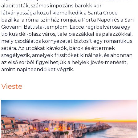
alapították, számos impozáns barokk kori
látványossága közül kiemelkedik a Santa Croce
bazilika, a római színház romjai, a Porta Napoli és a San
Giovanni Battista-templom. Lecce régi belvárosa egy
tipikus dél-olasz város, tele piazzákkal és palazzókkal,
mely csodálatos környezetet biztosít egy romantikus
sétára. Az utcákat kávézók, bárok és éttermek
szegélyezik, amelyek frissítőket kínálnak, és ahonnan
az első sorból figyelhetjük a helyiek jövés-menését,
amint napi teendőiket végzik.
Vieste