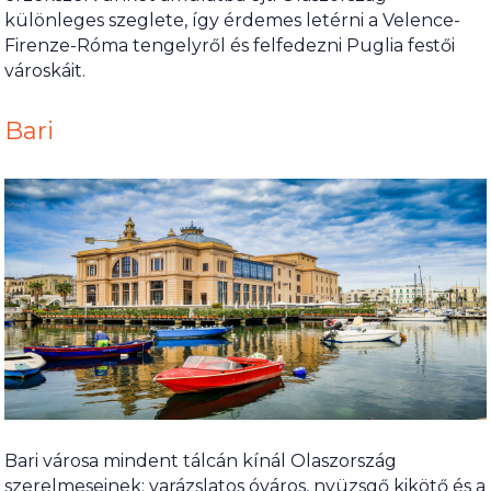
különleges szeglete, így érdemes letérni a Velence-
Firenze-Róma tengelyről és felfedezni Puglia festői
városkáit.
Bari
Bari városa mindent tálcán kínál Olaszország
szerelmeseinek: varázslatos óváros, nyüzsgő kikötő és a