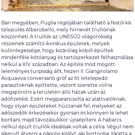
Bari megyében, Puglia régiójában található a festői kis
település Alberobello, mely hírnevét trullóinak
köszönheti. A trullók az UNESCO világörökség
részeinek számító ikonikus épületek, melyek
különlegessége, hogy kizárólag kőből épültek
mindenféle kötőanyag és tartószerkezet felhasználása
nélkül a XIV. században. Az építési mód mögött
leleményes turpisság állt, hiszen II. Giangirolamo
Acquaviva conversanó gróf az itt letelepedő
parasztoknak építtette, viszont szerette volna
megspórolni a területén álló házak után az
adófizetést. Ezért megparancsolta az alattvalóknak,
hogy olyan épületeket húzzanak fel, melyeket az
adószedők érkezésekor gyorsan és könnyen le lehet
bontani, majd távozásukkor újraépíteni. A habarcs
nélkül épült trullók ideálisak voltak a célra. Végül nem
sikerült átverni a nápolyi királyt, aki börtönbe záratta a