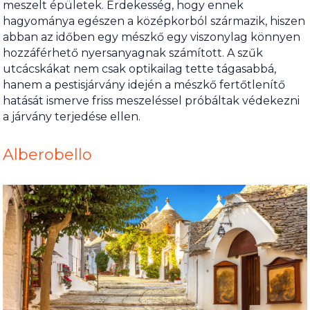
meszelt épületek. Érdekesség, hogy ennek
hagyománya egészen a középkorból származik, hiszen
abban az időben egy mészkő egy viszonylag könnyen
hozzáférhető nyersanyagnak számított. A szűk
utcácskákat nem csak optikailag tette tágasabbá,
hanem a pestisjárvány idején a mészkő fertőtlenítő
hatását ismerve friss meszeléssel próbáltak védekezni
a járvány terjedése ellen.
Alberobello