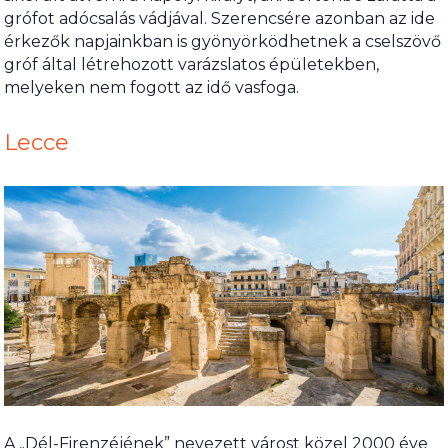
grófot adócsalás vádjával. Szerencsére azonban az ide
érkezők napjainkban is gyönyörködhetnek a cselszövő
gróf által létrehozott varázslatos épületekben,
melyeken nem fogott az idő vasfoga.
Lecce
A „Dél-Firenzéjének” nevezett várost közel 2000 éve