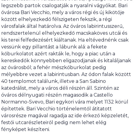
legszebb partok csalogatják a nyaralni vágyókat. Bari
óvárosa Bari Vecchio, mely a város régi és új kikötője
között elhelyezkedő félszigeten fekszik, a régi
városfalak által határolva. Az óváros labirintusszerű,
rendszertelenül elhelyezkedő macskaköves utcái és
kis terei felfedezésért kiáltanak. Ha eltévednénk csak
vessünk egy pillantást a lábunk alá: a fekete
kőburkolatot azért rakták le, hogy a piac után a
kereskedők könnyebben eligazodjanak és kitaláljanak
az óvárosból; a fehér mészkőburkolat pedig
mélyebbre vezet a labirintusban. Az ódon falak között
40 templomot találunk, illetve a San Sabino
katedrálist, mely a város déli részén áll. Szintén az
óváros délnyugati részén magasodik a Castello
Normanno-Svevo, Bari egykori vára melyet 1132 körül
építettek. Bari Vecchio történelemtől átitatott
városrésze magával ragadja az ide érkező képzeletét,
festői utcarészleteiről pedig nem lehet elég
fényképet készíteni.