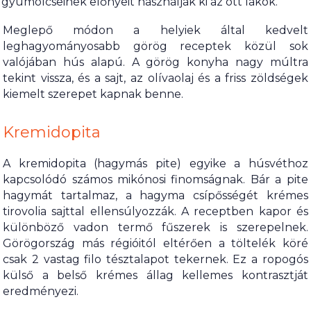
gyümölcseinek előnyeit használják ki az ott lakók.
Meglepő módon a helyiek által kedvelt
leghagyományosabb görög receptek közül sok
valójában hús alapú. A görög konyha nagy múltra
tekint vissza, és a sajt, az olívaolaj és a friss zöldségek
kiemelt szerepet kapnak benne.
Kremidopita
A kremidopita (hagymás pite) egyike a húsvéthoz
kapcsolódó számos mikónosi finomságnak. Bár a pite
hagymát tartalmaz, a hagyma csípősségét krémes
tirovolia sajttal ellensúlyozzák. A receptben kapor és
különböző vadon termő fűszerek is szerepelnek.
Görögország más régióitól eltérően a töltelék köré
csak 2 vastag filo tésztalapot tekernek. Ez a ropogós
külső a belső krémes állag kellemes kontrasztját
eredményezi.