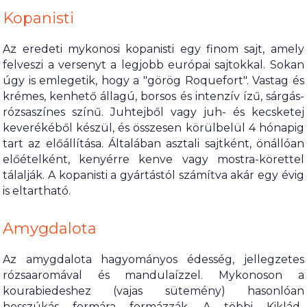
Kopanisti
Az eredeti mykonosi kopanisti egy finom sajt, amely
felveszi a versenyt a legjobb európai sajtokkal. Sokan
úgy is emlegetik, hogy a "görög Roquefort". Vastag és
krémes, kenhető állagú, borsos és intenzív ízű, sárgás-
rózsaszínes színű. Juhtejből vagy juh- és kecsketej
keverékéből készül, és összesen körülbelül 4 hónapig
tart az előállítása. Általában asztali sajtként, önállóan
előételként, kenyérre kenve vagy mostra-körettel
tálalják. A kopanisti a gyártástól számítva akár egy évig
is eltartható.
Amygdalota
Az amygdalota hagyományos édesség, jellegzetes
rózsaaromával és mandulaízzel. Mykonoson a
kourabiedeshez (vajas sütemény) hasonlóan
hosszúkás formára formázzák. A többi Kiklád-