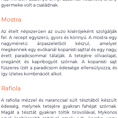
gyermeke volt a családnak.
Mostra
Az ételt népszerűen az ouzo kísérőjeként szolgálják
fel. A recept egyszerű, gyors és könnyű. A mostra egy
nagyméretű árpaszeletből készül, amelyet
megkennek egy evőkanál kopanisti sajttal és egy nagy,
érett paradicsommal tálalják. A tetejére olívaolajat,
oregánót és kapribogyót szórnak. A kopanisti sajt
fűszeres ízét a paradicsom édessége ellensúlyozza, és
így ízletes kombinációt alkot.
Rafiola
A rafiolia mézzel és naranccsal sült tésztából készült
édesség, melynek tetejére gyakran fahéjat szórnak.
Magát a tésztát gyakran töltik tirovoliával, Mykonos