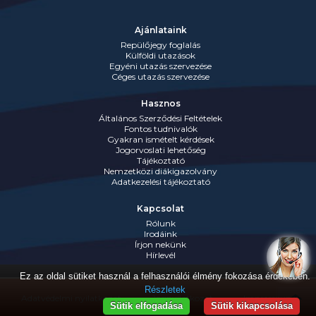
Ajánlataink
Repülőjegy foglalás
Külföldi utazások
Egyéni utazás szervezése
Céges utazás szervezése
Hasznos
Általános Szerződési Feltételek
Fontos tudnivalók
Gyakran ismételt kérdések
Jogorvoslati lehetőség
Tájékoztató
Nemzetközi diákigazolvány
Adatkezelési tájékoztató
Kapcsolat
Rólunk
Irodáink
Írjon nekünk
Hírlevél
Ez az oldal sütiket használ a felhasználói élmény fokozása érdekében.
Részletek
Adatvédelmi nyilatkozat
Jognyilatkozat
Impresszum
Sütik elfogadása
Sütik kikapcsolása