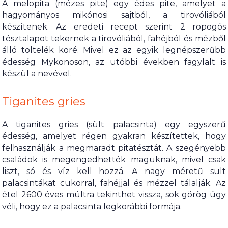
A melopita (mézes pite) egy édes pite, amelyet a
hagyományos mikónosi sajtból, a tirovóliából
készítenek. Az eredeti recept szerint 2 ropogós
tésztalapot tekernek a tirovóliából, fahéjból és mézből
álló töltelék köré. Mivel ez az egyik legnépszerűbb
édesség Mykonoson, az utóbbi években fagylalt is
készül a nevével.
Tiganites gries
A tiganites gries (sült palacsinta) egy egyszerű
édesség, amelyet régen gyakran készítettek, hogy
felhasználják a megmaradt pitatésztát. A szegényebb
családok is megengedhették maguknak, mivel csak
liszt, só és víz kell hozzá. A nagy méretű sült
palacsintákat cukorral, fahéjjal és mézzel tálalják. Az
étel 2600 éves múltra tekinthet vissza, sok görög úgy
véli, hogy ez a palacsinta legkorábbi formája.