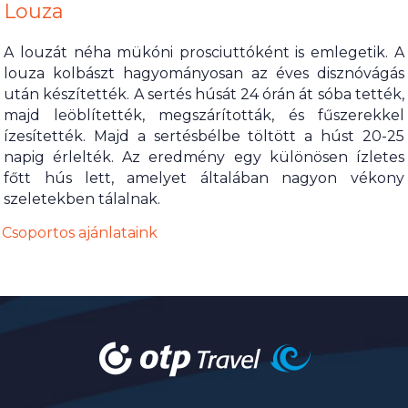
Louza
A louzát néha mükóni prosciuttóként is emlegetik. A
louza kolbászt hagyományosan az éves disznóvágás
után készítették. A sertés húsát 24 órán át sóba tették,
majd leöblítették, megszárították, és fűszerekkel
ízesítették. Majd a sertésbélbe töltött a húst 20-25
napig érlelték. Az eredmény egy különösen ízletes
főtt hús lett, amelyet általában nagyon vékony
szeletekben tálalnak.
Csoportos ajánlataink