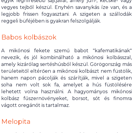
egyik leghíresebb sajtjával, amely juh-, kecske- vagy
vegyes tejből készül. Enyhén savanykás íze van, és a
legjobb frissen fogyasztani. A szigeten a szállodák
reggeli büféjében is gyakran felszolgálják.
Babos kolbászok
A mikónosi fekete szemű babot "kafematikának"
nevezik, és jól kombinálható a mikónosi kolbásszal,
amely kizárólag sertéshúsból készül. Görögország más
területeitől eltérően a mikónosi kolbászt nem füstölik,
hanem napon pácolják és szárítják, mivel a szigeten
soha nem volt sok fa, amelyet a hús füstölésére
lehetett volna használni. A hagyományos mikónosi
kolbász fűszernövényeket, borsot, sót és finomra
vágott oregánót is tartalmaz.
Melopita