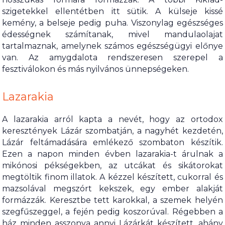
szigetekkel ellentétben itt sütik. A külseje kissé
kemény, a belseje pedig puha. Viszonylag egészséges
édességnek számítanak, mivel mandulaolajat
tartalmaznak, amelynek számos egészségügyi előnye
van. Az amygdalota rendszeresen szerepel a
fesztiválokon és más nyilvános ünnepségeken.
Lazarakia
A lazarakia arról kapta a nevét, hogy az ortodox
keresztények Lázár szombatján, a nagyhét kezdetén,
Lázár feltámadására emlékező szombaton készítik.
Ezen a napon minden évben lazarakia-t árulnak a
mikónosi pékségekben, az utcákat és sikátorokat
megtöltik finom illatok. A kézzel készített, cukorral és
mazsolával megszórt kekszek, egy ember alakját
formázzák. Keresztbe tett karokkal, a szemek helyén
szegfűszeggel, a fején pedig koszorúval. Régebben a
ház minden asszonya annyi Lázárkát készített, ahány