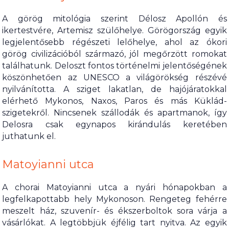
A görög mitológia szerint Délosz Apollón és
ikertestvére, Artemisz szülőhelye. Görögország egyik
legjelentősebb régészeti lelőhelye, ahol az ókori
görög civilizációból származó, jól megőrzött romokat
találhatunk. Deloszt fontos történelmi jelentőségének
köszönhetően az UNESCO a világörökség részévé
nyilvánította. A sziget lakatlan, de hajójáratokkal
elérhető Mykonos, Naxos, Paros és más Küklád-
szigetekről. Nincsenek szállodák és apartmanok, így
Delosra csak egynapos kirándulás keretében
juthatunk el.
Matoyianni utca
A chorai Matoyianni utca a nyári hónapokban a
legfelkapottabb hely Mykonoson. Rengeteg fehérre
meszelt ház, szuvenír- és ékszerboltok sora várja a
vásárlókat. A legtöbbjük éjfélig tart nyitva. Az egyik