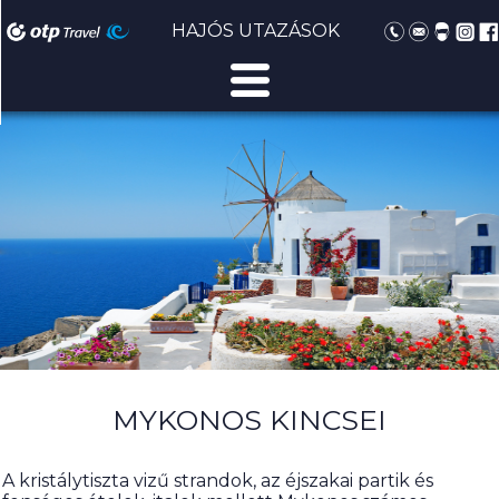
HAJÓS UTAZÁSOK
MYKONOS KINCSEI
A kristálytiszta vizű strandok, az éjszakai partik és