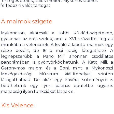
fenséges ételek, italok mellett Mykonos számos
felfedezni valót tartogat.
A malmok szigete
Mykonoson, akárcsak a többi Küklád-szigeteken,
gyakoriak az erős szelek, amit a XVI. századtól fogtak
munkába a velenceiek. A kiváló állapotú malmok egy
része bezárt, de 16 a mai napig látogatható. A
legnépszerűbb a Pano Mili, ahonnan csodálatos
panorámában is gyönyörködhetünk. A Kato Mili, a
Geronymos malom és a Boni, mint a Mykonoszi
Mezőgazdasági Múzeum kiállítóhelyei, szintén
látogathatóak. De akár egy kávéra, süteményre is
beülhetünk egy ilyen patinás épületbe ugyanis
manapság ilyen funkciókat látnak el.
Kis Velence