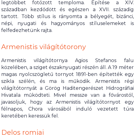
legtöbbet fotózott temploma. Építése a XIV.
században kezdődött és egészen a XVII. századig
tartott. Több stílus is rányomta a bélyegét, bizánci,
népi, nyugati és hagyományos stíluselemeket is
felfedezhetünk rajta.
Armenistis világítótorony
Armenistis világítótornya Agios Stefanos falu
közelében, a sziget északnyugati részén áll. A 19 méter
magas nyolcszögletű tornyot 1891-ben építették egy
szikla szélén, és ma is működik. Armenistis régi
világítótornyát a Görög Haditengerészet Hidrográfiai
Hivatala működteti. Mivel messze van a fővárostól,
javasoljuk, hogy az Armenistis világítótornyot egy
félnapos, Chora városából induló vezetett túra
keretében keressük fel.
Delos romjai