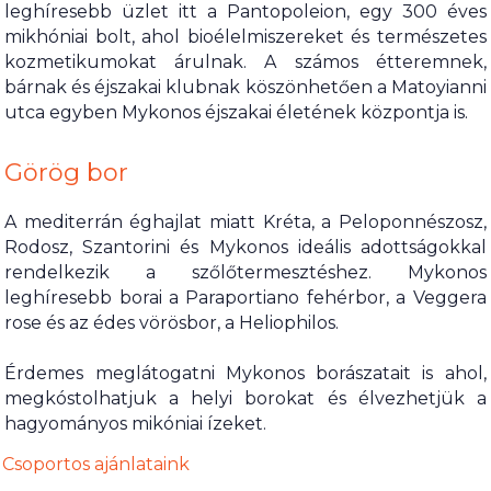
leghíresebb üzlet itt a Pantopoleion, egy 300 éves
mikhóniai bolt, ahol bioélelmiszereket és természetes
kozmetikumokat árulnak. A számos étteremnek,
bárnak és éjszakai klubnak köszönhetően a Matoyianni
utca egyben Mykonos éjszakai életének központja is.
Görög bor
A mediterrán éghajlat miatt Kréta, a Peloponnészosz,
Rodosz, Szantorini és Mykonos ideális adottságokkal
rendelkezik a szőlőtermesztéshez. Mykonos
leghíresebb borai a Paraportiano fehérbor, a Veggera
rose és az édes vörösbor, a Heliophilos.
Érdemes meglátogatni Mykonos borászatait is ahol,
megkóstolhatjuk a helyi borokat és élvezhetjük a
hagyományos mikóniai ízeket.
Csoportos ajánlataink