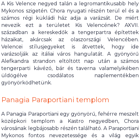
A Kis Velence negyed talán a legromantikusabb hely
Mykonos szigetén. Chora nyugati részén terül el és a
számos régi kükládi ház adja a varázsát. De miért
nevezik ezt a területet Kis Velencének? AXVII.
században a kereskedők a tengerpartra építettek
házaikat, akárcsak az olaszországi Velencében.
Velencei stílusjegyeket is átvettek, hogy ide
varázsolják az itáliai város hangulatát. A gyönyörű
Alefkandra strandon eltöltött nap után a számos
tengerparti kávézó, bár és taverna valamelyikében
üldögélve csodálatos naplementékben
gyönyörködhetünk.
Panagia Paraportiani templom
A Panagia Paraportiani egy gyönyörű, fehérre meszelt
középkori templom a Kastro negyedben, Chora
városának legbájosabb részén található. A Paraportiani
Mykonos fontos nevezetessége és a világ egyik