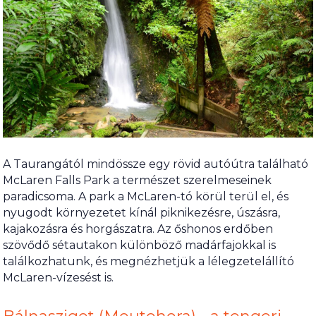
A Taurangától mindössze egy rövid autóútra található
McLaren Falls Park a természet szerelmeseinek
paradicsoma. A park a McLaren-tó körül terül el, és
nyugodt környezetet kínál piknikezésre, úszásra,
kajakozásra és horgászatra. Az őshonos erdőben
szövődő sétautakon különböző madárfajokkal is
találkozhatunk, és megnézhetjük a lélegzetelállító
McLaren-vízesést is.