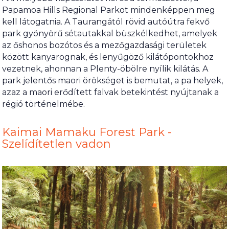
Papamoa Hills Regional Parkot mindenképpen meg
kell látogatnia. A Taurangától rövid autóútra fekvő
park gyönyörű sétautakkal büszkélkedhet, amelyek
az őshonos bozótos és a mezőgazdasági területek
között kanyarognak, és lenyűgöző kilátópontokhoz
vezetnek, ahonnan a Plenty-öbölre nyílik kilátás. A
park jelentős maori örökséget is bemutat, a pa helyek,
azaz a maori erődített falvak betekintést nyújtanak a
régió történelmébe.
Kaimai Mamaku Forest Park -
Szelídítetlen vadon