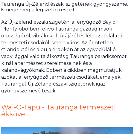
Tauranga Új-Zéland északi szigetének gyöngyszeme.
Ismerje meg a legszebb részeit!
Az Új-Zéland északi szigetén, a lenyűgöző Bay of
Plenty-öbölben fekvő Tauranga gazdag maori
örökségéről, vibráló kultúrájáról és lélegzetelállító
természeti csodáiról ismert város. Az érintetlen
strandoktól és a buja erdőkön át az egyedülálló
vadvilággal való találkozásig Tauranga paradicsomot
kínál a természet szerelmeseinek és a
kalandvágyóknak. Ebben a cikkben megmutatjuk
azokat a lenyűgöző természeti csodákat, amelyek
Taurangát Új-Zéland északi szigetének igazi
gyöngyszemévé teszik.
Wai-O-Tapu - Tauranga természeti
ékköve