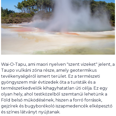
Wai-O-Tapu, ami maori nyelven "szent vizeket" jelent, a
Taupo vulkáni zóna része, amely geotermikus
tevékenységéről ismert terület. Ez a természeti
gyöngyszem már évtizedek óta a turisták és a
természetkedvelők kihagyhatatlan úti célja. Ez egy
olyan hely, ahol testközelből szemtanúi lehetünk a
Föld belső működésének, hiszen a forró források,
gejzírek és bugyborékoló iszapmedencék elképesztő
és színes látványt nyújtanak.