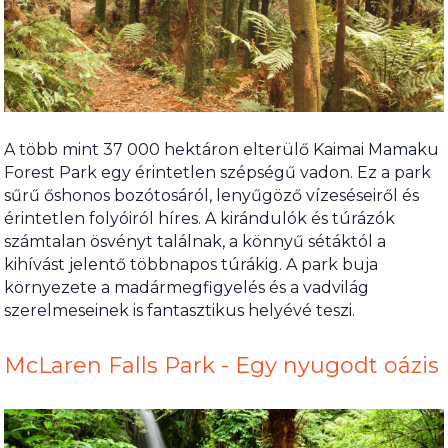
A több mint 37 000 hektáron elterülő Kaimai Mamaku
Forest Park egy érintetlen szépségű vadon. Ez a park
sűrű őshonos bozótosáról, lenyűgöző vízeséseiről és
érintetlen folyóiról híres. A kirándulók és túrázók
számtalan ösvényt találnak, a könnyű sétáktól a
kihívást jelentő többnapos túrákig. A park buja
környezete a madármegfigyelés és a vadvilág
szerelmeseinek is fantasztikus helyévé teszi.
McLaren Falls Park - Egy nyugodt oázis