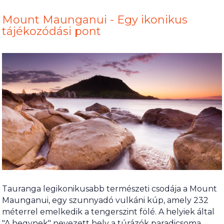
Mount Maunganui - Egy ikonikus
tájékozódási pont
Tauranga legikonikusabb természeti csodája a Mount
Maunganui, egy szunnyadó vulkáni kúp, amely 232
méterrel emelkedik a tengerszint fölé. A helyiek által
"A hegynek" nevezett hely a túrázók paradicsoma,