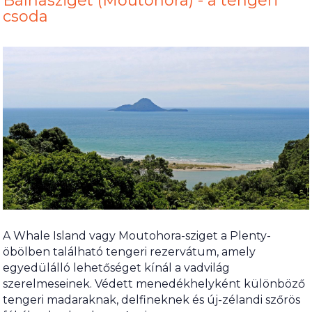
Bálnasziget (Moutohora) - a tengeri
csoda
A Whale Island vagy Moutohora-sziget a Plenty-
öbölben található tengeri rezervátum, amely
egyedülálló lehetőséget kínál a vadvilág
szerelmeseinek. Védett menedékhelyként különböző
tengeri madaraknak, delfineknek és új-zélandi szőrös