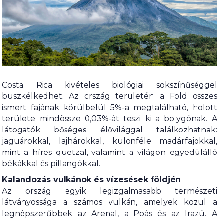
Costa Rica kivételes biológiai sokszínűséggel
büszkélkedhet. Az ország területén a Föld összes
ismert fajának körülbelül 5%-a megtalálható, holott
területe mindössze 0,03%-át teszi ki a bolygónak. A
látogatók bőséges élővilággal találkozhatnak:
jaguárokkal, lajhárokkal, különféle madárfajokkal,
mint a híres quetzal, valamint a világon egyedülálló
békákkal és pillangókkal.
Kalandozás vulkánok és vízesések földjén
Az ország egyik legizgalmasabb természeti
látványossága a számos vulkán, amelyek közül a
legnépszerűbbek az Arenal, a Poás és az Irazú. A