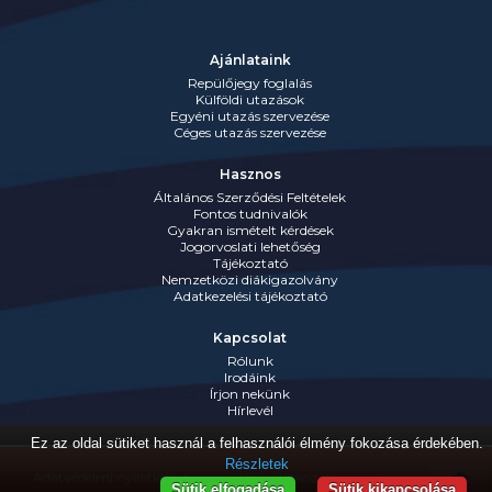
Ajánlataink
Repülőjegy foglalás
Külföldi utazások
Egyéni utazás szervezése
Céges utazás szervezése
Hasznos
Általános Szerződési Feltételek
Fontos tudnivalók
Gyakran ismételt kérdések
Jogorvoslati lehetőség
Tájékoztató
Nemzetközi diákigazolvány
Adatkezelési tájékoztató
Kapcsolat
Rólunk
Irodáink
Írjon nekünk
Hírlevél
Ez az oldal sütiket használ a felhasználói élmény fokozása érdekében.
Részletek
Adatvédelmi nyilatkozat
Jognyilatkozat
Impresszum
Sütik elfogadása
Sütik kikapcsolása