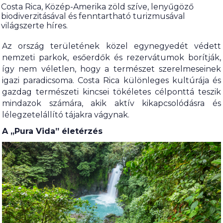
Costa Rica, Közép-Amerika zöld szíve, lenyűgöző
biodiverzitásával és fenntartható turizmusával
világszerte híres.
Az ország területének közel egynegyedét védett
nemzeti parkok, esőerdők és rezervátumok borítják,
így nem véletlen, hogy a természet szerelmeseinek
igazi paradicsoma. Costa Rica különleges kultúrája és
gazdag természeti kincsei tökéletes célponttá teszik
mindazok számára, akik aktív kikapcsolódásra és
lélegzetelállító tájakra vágynak.
A „Pura Vida” életérzés