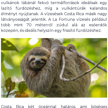
vulkánok lábánál fekvő termálforrások ideálisak egy
lazító fürdőzéshez, míg a vulkántúrák kalandos
élményt nyújtanak. A vízesések Costa Rica másik nagy
látványosságát jelentik. A La Fortuna vízesés például
több mint 70 méterről zúdul alá az esőerdők
közepén, és ideális helyszín egy frissítő fürdőzéshez.
Costa Rica két óceánnal határos, ami bőséges