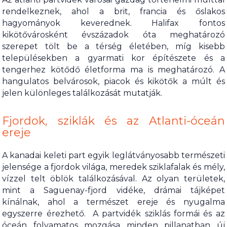
rendelkeznek, ahol a brit, francia és őslakos
hagyományok keverednek. Halifax fontos
kikötővárosként évszázadok óta meghatározó
szerepet tölt be a térség életében, míg kisebb
településekben a gyarmati kor építészete és a
tengerhez kötődő életforma ma is meghatározó. A
hangulatos belvárosok, piacok és kikötők a múlt és
jelen különleges találkozását mutatják.
Fjordok, sziklák és az Atlanti-óceán
ereje
A kanadai keleti part egyik leglátványosabb természeti
jelensége a fjordok világa, meredek sziklafalak és mély,
vízzel telt öblök találkozásával. Az olyan területek,
mint a Saguenay-fjord vidéke, drámai tájképet
kínálnak, ahol a természet ereje és nyugalma
egyszerre érezhető. A partvidék sziklás formái és az
óceán folyamatos mozgása minden pillanatban új