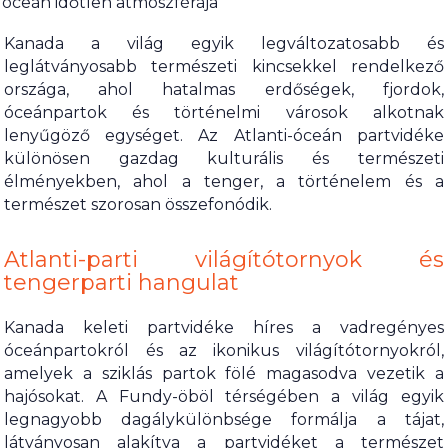
óceán időtlen atmoszférája
Kanada a világ egyik legváltozatosabb és
leglátványosabb természeti kincsekkel rendelkező
országa, ahol hatalmas erdőségek, fjordok,
óceánpartok és történelmi városok alkotnak
lenyűgöző egységet. Az Atlanti-óceán partvidéke
különösen gazdag kulturális és természeti
élményekben, ahol a tenger, a történelem és a
természet szorosan összefonódik.
Atlanti-parti világítótornyok és
tengerparti hangulat
Kanada keleti partvidéke híres a vadregényes
óceánpartokról és az ikonikus világítótornyokról,
amelyek a sziklás partok fölé magasodva vezetik a
hajósokat. A Fundy-öböl térségében a világ egyik
legnagyobb dagálykülönbsége formálja a tájat,
látványosan alakítva a partvidéket a természet