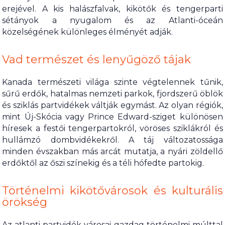
erejével. A kis halászfalvak, kikötők és tengerparti
sétányok a nyugalom és az Atlanti-óceán
közelségének különleges élményét adják.
Vad természet és lenyűgöző tájak
Kanada természeti világa szinte végtelennek tűnik,
sűrű erdők, hatalmas nemzeti parkok, fjordszerű öblök
és sziklás partvidékek váltják egymást. Az olyan régiók,
mint Új-Skócia vagy Prince Edward-sziget különösen
híresek a festői tengerpartokról, vöröses sziklákról és
hullámzó dombvidékekről. A táj változatossága
minden évszakban más arcát mutatja, a nyári zöldellő
erdőktől az őszi színekig és a téli hófedte partokig.
Történelmi kikötővárosok és kulturális
örökség
Az atlanti partvidék városai gazdag történelmi múlttal