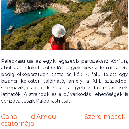
Paleokastritsa az egyik legszebb partszakasz Korfun,
ahol az öblöket zöldellő hegyek veszik körül, a víz
pedig elképesztően tiszta és kék. A falu felett egy
bizánci kolostor található, amely a XIII. századból
származik, és ahol ikonok és egyéb vallási műkincsek
láthatók. A strandok és a búvárkodási lehetőségek is
vonzóvá teszik Paleokastritsát.
Canal d'Amour - Szerelmesek-
csatornája