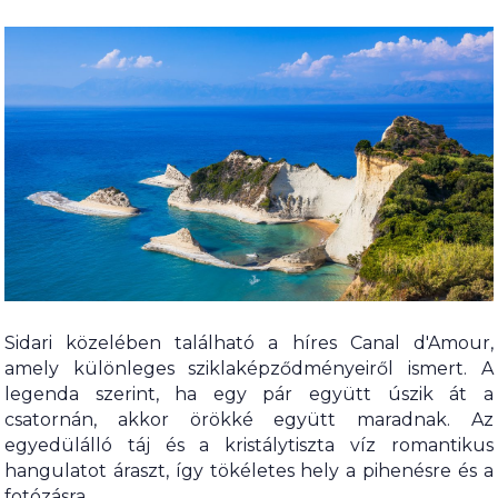
Sidari közelében található a híres Canal d'Amour,
amely különleges sziklaképződményeiről ismert. A
legenda szerint, ha egy pár együtt úszik át a
csatornán, akkor örökké együtt maradnak. Az
egyedülálló táj és a kristálytiszta víz romantikus
hangulatot áraszt, így tökéletes hely a pihenésre és a
fotózásra.