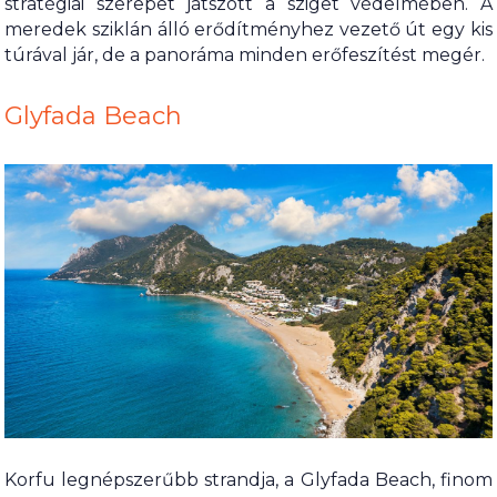
stratégiai szerepet játszott a sziget védelmében. A
meredek sziklán álló erődítményhez vezető út egy kis
túrával jár, de a panoráma minden erőfeszítést megér.
Glyfada Beach
Korfu legnépszerűbb strandja, a Glyfada Beach, finom