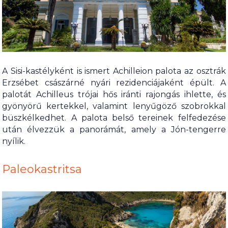
A Sisi-kastélyként is ismert Achilleion palota az osztrák
Erzsébet császárné nyári rezidenciájaként épült. A
palotát Achilleus trójai hős iránti rajongás ihlette, és
gyönyörű kertekkel, valamint lenyűgöző szobrokkal
büszkélkedhet. A palota belső tereinek felfedezése
után élvezzük a panorámát, amely a Jón-tengerre
nyílik.
Paleokastritsa