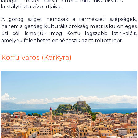
látogatóit festői tájaival, történelmi látnivalóival és
kristálytiszta vízpartjaival.
A görög sziget nemcsak a természeti szépségek,
hanem a gazdag kulturális örökség miatt is különleges
úti cél. Ismerjük meg Korfu legszebb látnivalóit,
amelyek felejthetetlenné teszik az itt töltött időt.
Korfu város (Kerkyra)