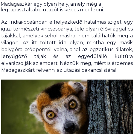
Madagaszkár egy olyan hely, amely még a
legtapasztaltabb utazót is képes meglepni.
Az Indiai-óceánban elhelyezkedő hatalmas sziget egy
igazi természeti kincsesbánya, tele olyan élővilággal és
tájakkal, amelyek sehol máshol nem találhatók meg a
világon. Az itt töltött idő olyan, mintha egy másik
bolygóra csöppentél volna, ahol az egzotikus állatok,
lenyűgöző tájak és az egyedülálló kultúra
elvarázsolják az embert. Nézzük meg, miért is érdemes
Madagaszkárt felvenni az utazási bakancslistára!