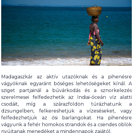
Madagaszkár az aktív utazóknak és a pihenésre
vágyóknak egyaránt bőséges lehetőségeket kínál. A
sziget partjainál a búvárkodás és a sznorkelezés
szerelmesei felfedezhetik az Indiai-óceán víz alatti
csodáit, míg a szárazföldön túrázhatunk a
dzsungelben, felkereshetjük a vízeséseket, vagy
felfedezhetjük az ősi barlangokat. Ha pihenésre
vágyunk a fehér homokos strandok és a csendes öblök
nyújtanak menedéket a mindennapok zajától.