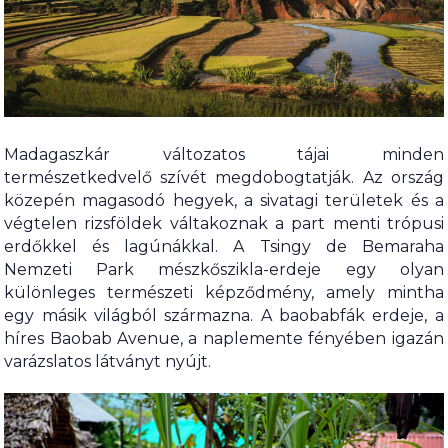
Madagaszkár változatos tájai minden
természetkedvelő szívét megdobogtatják. Az ország
közepén magasodó hegyek, a sivatagi területek és a
végtelen rizsföldek váltakoznak a part menti trópusi
erdőkkel és lagúnákkal. A Tsingy de Bemaraha
Nemzeti Park mészkőszikla-erdeje egy olyan
különleges természeti képződmény, amely mintha
egy másik világból származna. A baobabfák erdeje, a
híres Baobab Avenue, a naplemente fényében igazán
varázslatos látványt nyújt.