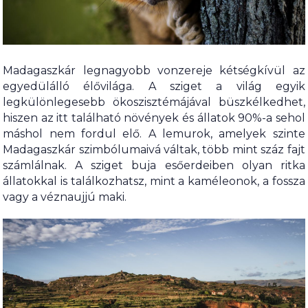
Madagaszkár legnagyobb vonzereje kétségkívül az
egyedülálló élővilága. A sziget a világ egyik
legkülönlegesebb ökoszisztémájával büszkélkedhet,
hiszen az itt található növények és állatok 90%-a sehol
máshol nem fordul elő. A lemurok, amelyek szinte
Madagaszkár szimbólumaivá váltak, több mint száz fajt
számlálnak. A sziget buja esőerdeiben olyan ritka
állatokkal is találkozhatsz, mint a kaméleonok, a fossza
vagy a véznaujjú maki.