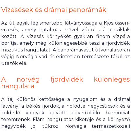
Vízesések és drámai panorámák
Az út egyik legismertebb látványossága a Kjosfossen-
vízesés, amely hatalmas erővel zúdul alá a sziklák
között. A vízesés környékét gyakran finom vízpára
borítja, amely még különlegesebbé teszi a fjordvidék
misztikus hangulatát. A panorámavasút útvonala során
végig Norvégia vad és érintetlen természete tárul az
utazók elé.
A norvég fjordvidék különleges
hangulata
A táj különös kettőssége a nyugalom és a drámai
látvány: a békés fjordok, a hófödte hegycsúcsok és a
zöldellő völgyek együtt egyedülálló harmóniát
teremtenek. Flåm hangulatos kikötője és a környező
hegyvidék jól tükrözi Norvégia természetközeli