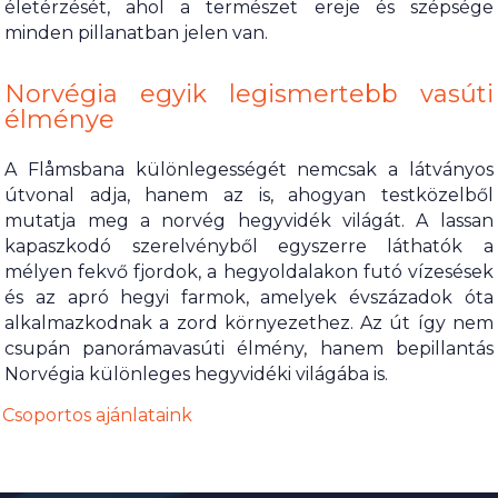
életérzését, ahol a természet ereje és szépsége
minden pillanatban jelen van.
Norvégia egyik legismertebb vasúti
élménye
A Flåmsbana különlegességét nemcsak a látványos
útvonal adja, hanem az is, ahogyan testközelből
mutatja meg a norvég hegyvidék világát. A lassan
kapaszkodó szerelvényből egyszerre láthatók a
mélyen fekvő fjordok, a hegyoldalakon futó vízesések
és az apró hegyi farmok, amelyek évszázadok óta
alkalmazkodnak a zord környezethez. Az út így nem
csupán panorámavasúti élmény, hanem bepillantás
Norvégia különleges hegyvidéki világába is.
Csoportos ajánlataink