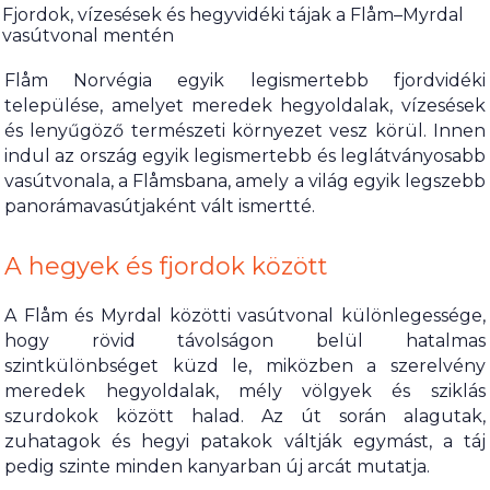
Fjordok, vízesések és hegyvidéki tájak a Flåm–Myrdal
vasútvonal mentén
Flåm Norvégia egyik legismertebb fjordvidéki
települése, amelyet meredek hegyoldalak, vízesések
és lenyűgöző természeti környezet vesz körül. Innen
indul az ország egyik legismertebb és leglátványosabb
vasútvonala, a Flåmsbana, amely a világ egyik legszebb
panorámavasútjaként vált ismertté.
A hegyek és fjordok között
A Flåm és Myrdal közötti vasútvonal különlegessége,
hogy rövid távolságon belül hatalmas
szintkülönbséget küzd le, miközben a szerelvény
meredek hegyoldalak, mély völgyek és sziklás
szurdokok között halad. Az út során alagutak,
zuhatagok és hegyi patakok váltják egymást, a táj
pedig szinte minden kanyarban új arcát mutatja.