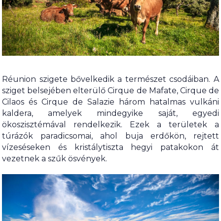
Réunion szigete bővelkedik a természet csodáiban. A
sziget belsejében elterülő Cirque de Mafate, Cirque de
Cilaos és Cirque de Salazie három hatalmas vulkáni
kaldera, amelyek mindegyike saját, egyedi
ökoszisztémával rendelkezik. Ezek a területek a
túrázók paradicsomai, ahol buja erdőkön, rejtett
vízeséseken és kristálytiszta hegyi patakokon át
vezetnek a szűk ösvények.