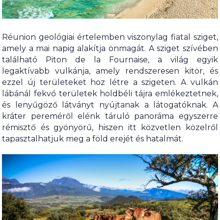
Réunion geológiai értelemben viszonylag fiatal sziget,
amely a mai napig alakítja önmagát. A sziget szívében
található Piton de la Fournaise, a világ egyik
legaktívabb vulkánja, amely rendszeresen kitör, és
ezzel új területeket hoz létre a szigeten. A vulkán
lábánál fekvő területek holdbéli tájra emlékeztetnek,
és lenyűgöző látványt nyújtanak a látogatóknak. A
kráter pereméről elénk táruló panoráma egyszerre
rémisztő és gyönyörű, hiszen itt közvetlen közelről
tapasztalhatjuk meg a föld erejét és hatalmát.