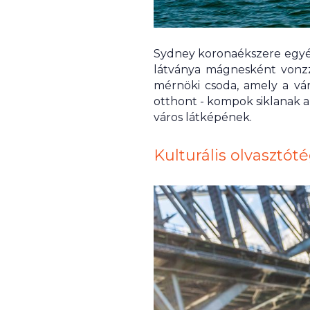
Sydney koronaékszere egyért
látványa mágnesként vonzza
mérnöki csoda, amely a vá
otthont - kompok siklanak a 
város látképének.
Kulturális olvasztót