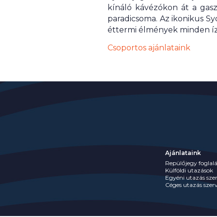
kínáló kávézókon át a gasz
paradicsoma. Az ikonikus Syd
éttermi élmények minden ízl
Csoportos ajánlataink
Ajánlataink
Repülőjegy foglalá
Külföldi utazások
Egyéni utazás sze
Céges utazás szer