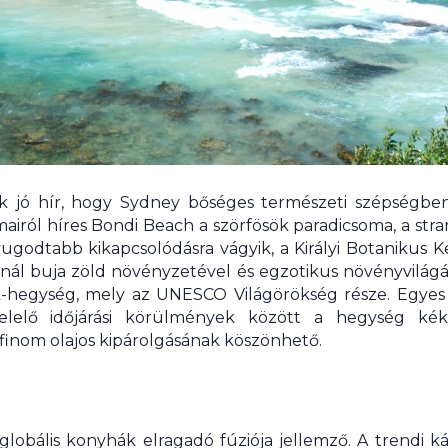
k jó hír, hogy Sydney bőséges természeti szépségben
iról híres Bondi Beach a szörfösök paradicsoma, a str
ugodtabb kikapcsolódásra vágyik, a Királyi Botanikus K
l buja zöld növényzetével és egzotikus növényvilágáv
k-hegység, mely az UNESCO Világörökség része. Egyes
lelő időjárási körülmények között a hegység ké
finom olajos kipárolgásának köszönhető.
globális konyhák elragadó fúziója jellemző. A trendi 