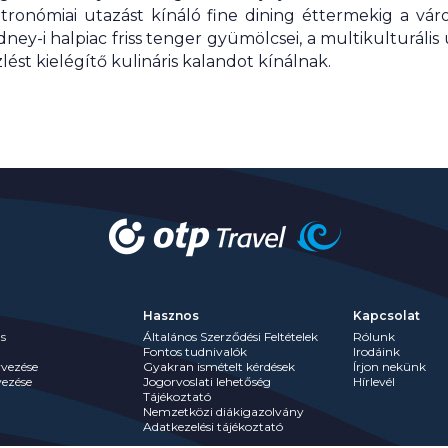
tronómiai utazást kínáló fine dining éttermekig a vár
ney-i halpiac friss tenger gyümölcsei, a multikulturális
ést kielégítő kulináris kalandot kínálnak.
Hasznos
Kapcsolat
s
Általános Szerződési Feltételek
Rólunk
Fontos tudnivalók
Irodáink
rvezése
Gyakran ismételt kérdések
Írjon nekünk
vezése
Jogorvoslati lehetőség
Hírlevél
Tájékoztató
Nemzetközi diákigazolvány
Adatkezelési tájékoztató