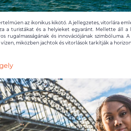
elműen az ikonikus kikötő. A jellegzetes, vitorlára e
 a turistákat és a helyieket egyaránt. Mellette áll a
ros rugalmasságának és innovációjának szimbóluma. A
vízen, miközben jachtok és vitorlások tarkítják a horizont
égely