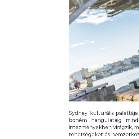
Sydney kulturális palettáj
bohém hangulatáig minde
intézményekben virágzik, m
tehetségeket és nemzetközi 