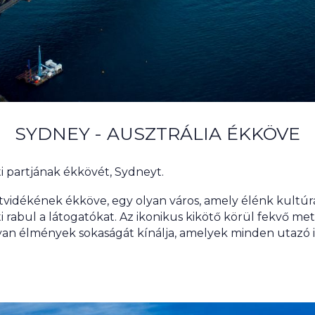
SYDNEY - AUSZTRÁLIA ÉKKÖVE
i partjának ékkövét, Sydneyt.
rtvidékének ékköve, egy olyan város, amely élénk kultúrá
i rabul a látogatókat. Az ikonikus kikötő körül fekvő met
an élmények sokaságát kínálja, amelyek minden utazó ig