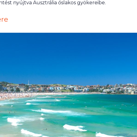
tést nyújtva Ausztrália őslakos gyökereibe.
ere