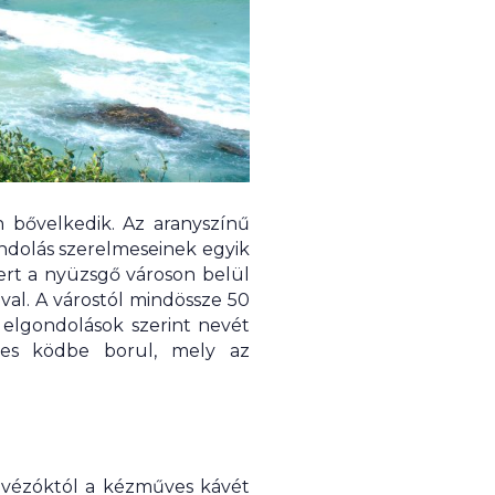
 bővelkedik. Az aranyszínű
andolás szerelmeseinek egyik
ert a nyüzsgő városon belül
al. A várostól mindössze 50
 elgondolások szerint nevét
kes ködbe borul, mely az
kávézóktól a kézműves kávét