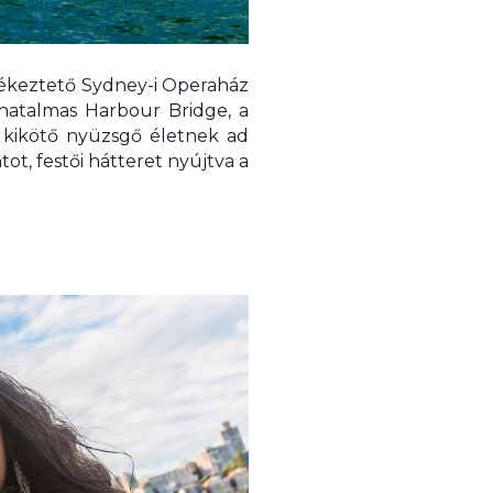
mlékeztető Sydney-i Operaház
 hatalmas Harbour Bridge, a
 kikötő nyüzsgő életnek ad
ot, festői hátteret nyújtva a