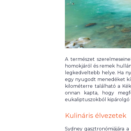
A természet szerelmeseine
homokjáról és remek hulláma
legkedveltebb helye. Ha ny
egy nyugodt menedéket kíná
kilométerre található a Ké
onnan kapta, hogy megfe
eukaliptuszokból kipárolgó 
Kulináris élvezetek
Sydney gasztronómiájára a 