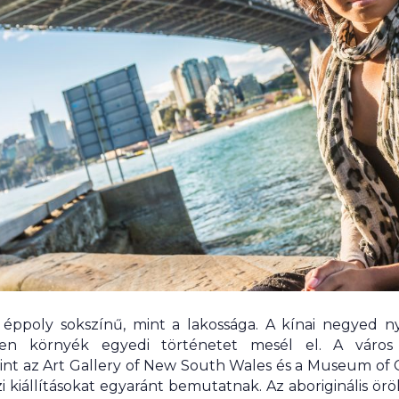
a éppoly sokszínű, mint a lakossága. A kínai negyed
n környék egyedi történetet mesél el. A város 
int az Art Gallery of New South Wales és a Museum of C
kiállításokat egyaránt bemutatnak. Az aboriginális ör