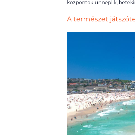
központok ünneplik, betekin
A természet játszót