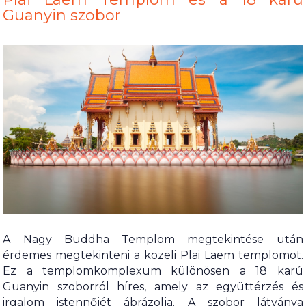
Guanyin szobor
A Nagy Buddha Templom megtekintése után
érdemes megtekinteni a közeli Plai Laem templomot.
Ez a templomkomplexum különösen a 18 karú
Guanyin szoborról híres, amely az együttérzés és
irgalom istennőjét ábrázolja. A szobor látványa