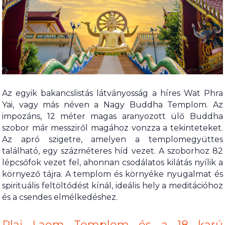
Az egyik bakancslistás látványosság a híres Wat Phra
Yai, vagy más néven a Nagy Buddha Templom. Az
impozáns, 12 méter magas aranyozott ülő Buddha
szobor már messziről magához vonzza a tekinteteket.
Az apró szigetre, amelyen a templomegyüttes
található, egy százméteres híd vezet. A szoborhoz 82
lépcsőfok vezet fel, ahonnan csodálatos kilátás nyílik a
környező tájra. A templom és környéke nyugalmat és
spirituális feltöltődést kínál, ideális hely a meditációhoz
és a csendes elmélkedéshez.
Plai Laem Templom és a 18 karú