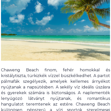
Chaweng Beach finom, fehér homokkal és
kristálytiszta, türkizkék vízzel büszkélkedhet. A partot
pálmafák szegélyezik, amelyek kellemes árnyékot
nyújtanak a napsütésben. A sekély víz ideális úszásra
és gyerekek számára is biztonságos. A naplementék
lenyűgöző látványt nyújtanak, és romantikus
hangulatot teremtenek az estére. Chaweng Beach
különösen népszerű a vízi sportok szerelmesei