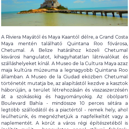
A Riviera Mayától és Maya Kaantól délre, a Grand Costa
Maya mentén található Quintana Roo fővárosa,
Chetumal. A Belize határához közeli Chetumal
kisvárosi hangulatot, kihagyhatatlan látnivalókat és
szálláshelyeket kínál. A Museo de la Cultura Maya azaz
maja kultúra múzeuma a legnagyobb Quintana Roo
államban. A Museo de la Ciudad eközben Chetumal
történetét mutatja be, az alapítástól kezdve a kasztok
háborúján, a terület létrehozásán és visszaszerzésén
át a szokásokig és hagyományokig. Az öbölparti
Boulevard Bahía - mindössze 10 perces sétára a
legtöbb szállodától és a piactértől - remek hely, ahol
leülhetünk, és megnézhetjük a napfelkeltét vagy a
naplementét. A körút a város régi építészetéből is