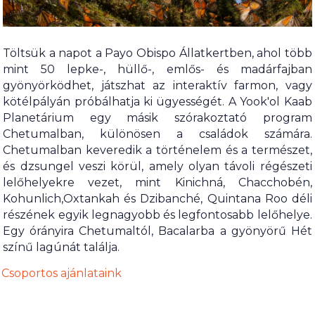
Töltsük a napot a Payo Obispo Állatkertben, ahol több
mint 50 lepke-, hüllő-, emlős- és madárfajban
gyönyörködhet, játszhat az interaktív farmon, vagy
kötélpályán próbálhatja ki ügyességét. A Yook'ol Kaab
Planetárium egy másik szórakoztató program
Chetumalban, különösen a családok számára.
Chetumalban keveredik a történelem és a természet,
és dzsungel veszi körül, amely olyan távoli régészeti
lelőhelyekre vezet, mint Kinichná, Chacchobén,
Kohunlich,Oxtankah és Dzibanché, Quintana Roo déli
részének egyik legnagyobb és legfontosabb lelőhelye.
Egy órányira Chetumaltól, Bacalarba a gyönyörű Hét
színű lagúnát találja.
Csoportos ajánlataink