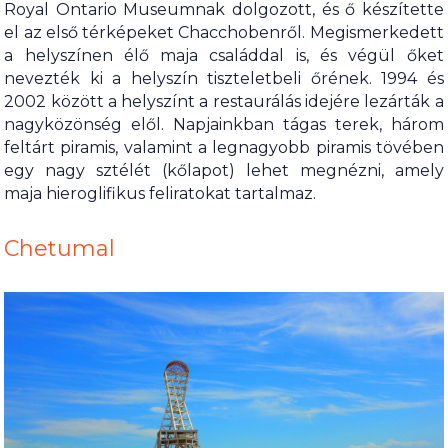
Royal Ontario Museumnak dolgozott, és ő készítette
el az első térképeket Chacchobenről. Megismerkedett
a helyszínen élő maja családdal is, és végül őket
nevezték ki a helyszín tiszteletbeli őrének. 1994 és
2002 között a helyszínt a restaurálás idejére lezárták a
nagyközönség elől. Napjainkban tágas terek, három
feltárt piramis, valamint a legnagyobb piramis tövében
egy nagy sztélét (kőlapot) lehet megnézni, amely
maja hieroglifikus feliratokat tartalmaz.
Chetumal