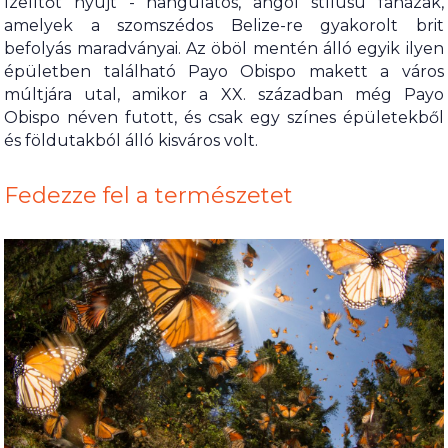
ízelítőt nyújt - hangulatos, angol stílusú faházak,
amelyek a szomszédos Belize-re gyakorolt brit
befolyás maradványai. Az öböl mentén álló egyik ilyen
épületben található Payo Obispo makett a város
múltjára utal, amikor a XX. században még Payo
Obispo néven futott, és csak egy színes épületekből
és földutakból álló kisváros volt.
Fedezze fel a természetet