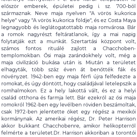
először emberek, épületei pedig i. sz. 700-ból
származnak. Neve maja nyelven "A vörös kukorica
helye" vagy "A vörös kukorica földje", és ez Costa Maya
legnagyobb és leglátogatottabb maja romvárosa. Bár
a romok nagyrészt feltáratlanok, így a mai napig
folytatják ezt a munkát. Szertartási központ volt,
számos fontos rituálé zajlott a Chacchoben-
templomokban. Ősi maja zarándokhely volt, még a
maja civilizáció bukása után is. Miután a területet
elhagyták, több száz éven át benőtték fák és
növényzet. 1942-ben egy maja férfi újra felfedezte a
romokat, és úgy döntött, hogy családjával letelepszik a
romhalmokon. Ez a hely lakottá vált, és ez a helyi
család otthona és farmja lett. Bár ezekről az ősi maja
romokról 1962-ben egy levélben röviden beszámoltak,
csak 1972-ben jelentette őket egy régész a mexikói
kormánynak. Az amerikai régész, Dr. Peter Harrison
akkor bukkant Chacchobenre, amikor helikopterről
felmérte a területet.Dr. Harrison akkoriban a torontói