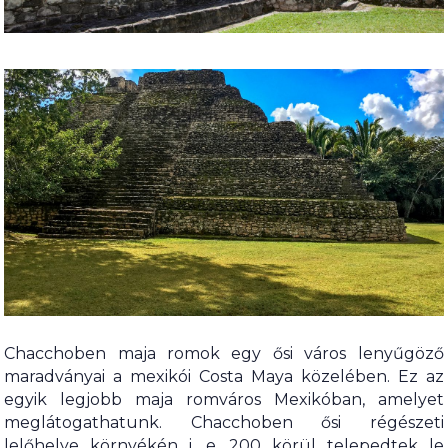
Chacchoben maja romok egy ősi város lenyűgöző
maradványai a mexikói Costa Maya közelében. Ez az
egyik legjobb maja romváros Mexikóban, amelyet
meglátogathatunk. Chacchoben ősi régészeti
lelőhelye környékén i. e. 200 körül telepedtek le