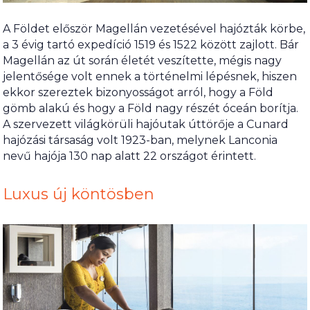
A Földet először Magellán vezetésével hajózták körbe,
a 3 évig tartó expedíció 1519 és 1522 között zajlott. Bár
Magellán az út során életét veszítette, mégis nagy
jelentősége volt ennek a történelmi lépésnek, hiszen
ekkor szereztek bizonyosságot arról, hogy a Föld
gömb alakú és hogy a Föld nagy részét óceán borítja.
A szervezett világkörüli hajóutak úttörője a Cunard
hajózási társaság volt 1923-ban, melynek Lanconia
nevű hajója 130 nap alatt 22 országot érintett.
Luxus új köntösben