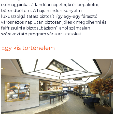
csomagjainkat állandóan cipelni, ki és bepakolni,
bőröndből élni. A hajó minden kényelmi
luxusszolgáltatást biztosít, így egy-egy fárasztó
városnézős nap után biztosan jólesik megpihenni és
felfrissülni a biztos „bázison”, ahol számtalan
szórakoztató program várja az utasokat.
Egy kis történelem