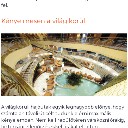
fel.
Kényelmesen a világ körül
A világkörüli hajóutak egyik legnagyobb előnye, hogy
számtalan távoli úticélt tudunk elérni maximális
kényelemben. Nem kell repülőtéren várakozni órákig,
biztonsági ellenőrzésekkel órákat eltölteni,