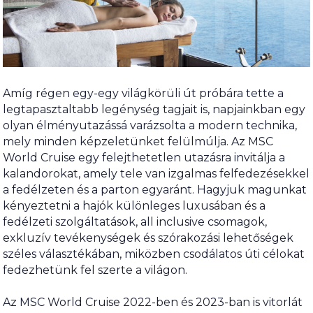
Amíg régen egy-egy világkörüli út próbára tette a
legtapasztaltabb legénység tagjait is, napjainkban egy
olyan élményutazássá varázsolta a modern technika,
mely minden képzeletünket felülmúlja. Az MSC
World Cruise egy felejthetetlen utazásra invitálja a
kalandorokat, amely tele van izgalmas felfedezésekkel
a fedélzeten és a parton egyaránt. Hagyjuk magunkat
kényeztetni a hajók különleges luxusában és a
fedélzeti szolgáltatások, all inclusive csomagok,
exkluzív tevékenységek és szórakozási lehetőségek
széles választékában, miközben csodálatos úti célokat
fedezhetünk fel szerte a világon.
Az MSC World Cruise 2022-ben és 2023-ban is vitorlát