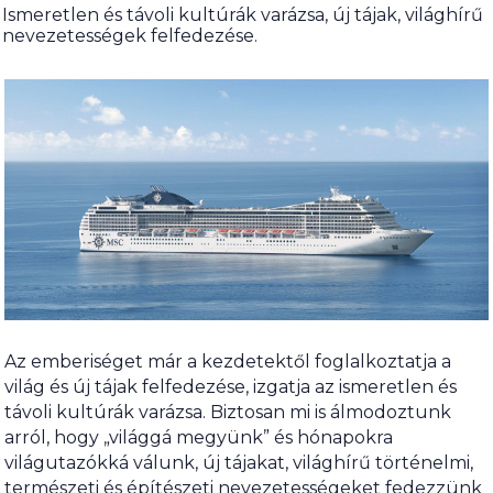
Ismeretlen és távoli kultúrák varázsa, új tájak, világhírű
nevezetességek felfedezése.
Az emberiséget már a kezdetektől foglalkoztatja a
világ és új tájak felfedezése, izgatja az ismeretlen és
távoli kultúrák varázsa. Biztosan mi is álmodoztunk
arról, hogy „világgá megyünk” és hónapokra
világutazókká válunk, új tájakat, világhírű történelmi,
természeti és építészeti nevezetességeket fedezzünk