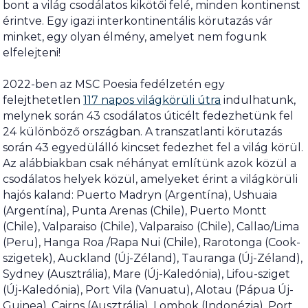
bont a világ csodálatos kikötői felé, minden kontinenst
érintve. Egy igazi interkontinentális körutazás vár
minket, egy olyan élmény, amelyet nem fogunk
elfelejteni!
2022-ben az MSC Poesia fedélzetén egy
felejthetetlen
117 napos világkörüli útra
indulhatunk,
melynek során 43 csodálatos úticélt fedezhetünk fel
24 különböző országban. A transzatlanti körutazás
során 43 egyedülálló kincset fedezhet fel a világ körül.
Az alábbiakban csak néhányat említünk azok közül a
csodálatos helyek közül, amelyeket érint a világkörüli
hajós kaland: Puerto Madryn (Argentína), Ushuaia
(Argentína), Punta Arenas (Chile), Puerto Montt
(Chile), Valparaiso (Chile), Valparaiso (Chile), Callao/Lima
(Peru), Hanga Roa /Rapa Nui (Chile), Rarotonga (Cook-
szigetek), Auckland (Új-Zéland), Tauranga (Új-Zéland),
Sydney (Ausztrália), Mare (Új-Kaledónia), Lifou-sziget
(Új-Kaledónia), Port Vila (Vanuatu), Alotau (Pápua Új-
Guinea), Cairns (Ausztrália), Lombok (Indonézia), Port