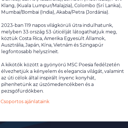
Klang, (Kuala Lumpur/Malajzia), Colombo (Srí Lanka),
Mumbai/Bombai (India), Akaba/Petra (Jordánia).
2023-ban 119 napos világkörüli útra indulhatunk,
melyben 33 ország 53 úticélját látogathatjuk meg,
köztük Costa Rica, Amerika Egyesült Államok,
Ausztrália, Japán, Kína, Vietnám és Szingapúr
legfontosabb helyszíneit.
A kikötők között a gyönyörű MSC Poesia fedélzetén
élvezhetjük a kényelem és elegancia világát, valamint
az úti célok által inspirált ínyenc konyhát,
pihenhetünk az úszómedencékben és a
pezsgőfürdőkben.
Csoportos ajánlataink