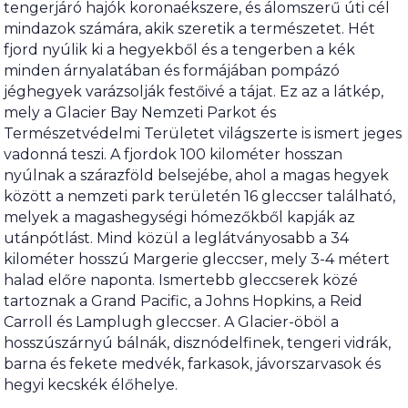
tengerjáró hajók koronaékszere, és álomszerű úti cél
mindazok számára, akik szeretik a természetet. Hét
fjord nyúlik ki a hegyekből és a tengerben a kék
minden árnyalatában és formájában pompázó
jéghegyek varázsolják festőivé a tájat. Ez az a látkép,
mely a Glacier Bay Nemzeti Parkot és
Természetvédelmi Területet világszerte is ismert jeges
vadonná teszi. A fjordok 100 kilométer hosszan
nyúlnak a szárazföld belsejébe, ahol a magas hegyek
között a nemzeti park területén 16 gleccser található,
melyek a magashegységi hómezőkből kapják az
utánpótlást. Mind közül a leglátványosabb a 34
kilométer hosszú Margerie gleccser, mely 3-4 métert
halad előre naponta. Ismertebb gleccserek közé
tartoznak a Grand Pacific, a Johns Hopkins, a Reid
Carroll és Lamplugh gleccser. A Glacier-öböl a
hosszúszárnyú bálnák, disznódelfinek, tengeri vidrák,
barna és fekete medvék, farkasok, jávorszarvasok és
hegyi kecskék élőhelye.