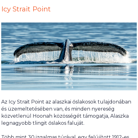
Icy Strait Point
Az Icy Strait Point az alaszkai őslakosok tulajdonában
és üzemeltetésében van, és minden nyereség
közvetlenül Hoonah közösségét támogatja, Alaszka
legnagyobb tlingit őslakos faluját.
Több mint 30 izgalmas túrával, egy felújított 1912-es