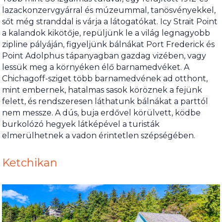
lazackonzervgyárral és múzeummal, tanösvényekkel,
sőt még stranddal is várja a látogatókat. Icy Strait Point
a kalandok kikötője, repüljünk le a világ legnagyobb
zipline pályáján, figyeljünk bálnákat Port Frederick és
Point Adolphus tápanyagban gazdag vizében, vagy
lessük meg a környéken élő barnamedvéket. A
Chichagoff-sziget több barnamedvének ad otthont,
mint embernek, hatalmas sasok köröznek a fejünk
felett, és rendszeresen láthatunk bálnákat a parttól
nem messze. A dús, buja erdővel körülvett, ködbe
burkolózó hegyek látképével a turisták
elmerülhetnek a vadon érintetlen szépségében.
Ketchikan