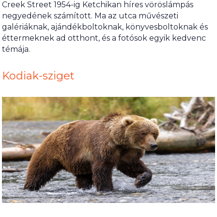
Creek Street 1954-ig Ketchikan híres vöröslámpás
negyedének számított. Ma az utca művészeti
galériáknak, ajándékboltoknak, könyvesboltoknak és
éttermeknek ad otthont, és a fotósok egyik kedvenc
témája.
Kodiak-sziget