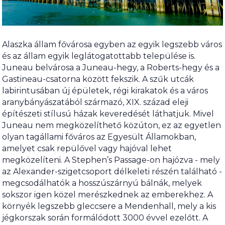
Alaszka állam fővárosa egyben az egyik legszebb város
és az állam egyik leglátogatottabb települése is.
Juneau belvárosa a Juneau-hegy, a Roberts-hegy és a
Gastineau-csatorna között fekszik. A szűk utcák
labirintusában új épületek, régi kirakatok és a város
aranybányászatából származó, XIX. század eleji
építészeti stílusú házak keveredését láthatjuk. Mivel
Juneau nem megközelíthető közúton, ez az egyetlen
olyan tagállami főváros az Egyesült Államokban,
amelyet csak repülővel vagy hajóval lehet
megközelíteni. A Stephen’s Passage-on hajózva - mely
az Alexander-szigetcsoport délkeleti részén található -
megcsodálhatók a hosszúszárnyú bálnák, melyek
sokszor igen közel merészkednek az emberekhez. A
környék legszebb gleccsere a Mendenhall, mely a kis
jégkorszak során formálódott 3000 évvel ezelőtt. A