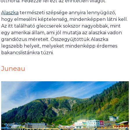
otthona. Fedezze fel ezt az érintetlen világot.
Alaszka
természeti szépsége annyira lennyűgöző,
hogy elmesélni képtelenség, mindenképpen látni kell.
Az itt található gleccserek sokszor nagyobbak, mint
egy amerikai állam, ami jól mutatja az alaszkai vadon
grandiózus méreteit. Összegyűjtöttük Alaszka
legszebb helyeit, melyeket mindenképp érdemes
bakancslistánkra tűzni.
Juneau