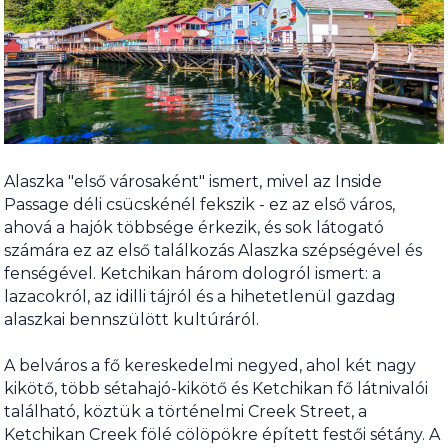
Alaszka "első városaként" ismert, mivel az Inside
Passage déli csücskénél fekszik - ez az első város,
ahová a hajók többsége érkezik, és sok látogató
számára ez az első találkozás Alaszka szépségével és
fenségével. Ketchikan három dologról ismert: a
lazacokról, az idilli tájról és a hihetetlenül gazdag
alaszkai bennszülött kultúráról.
A belváros a fő kereskedelmi negyed, ahol két nagy
kikötő, több sétahajó-kikötő és Ketchikan fő látnivalói
található, köztük a történelmi Creek Street, a
Ketchikan Creek fölé cölöpökre épített festői sétány. A