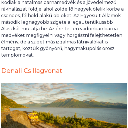
Kodiak a hatalmas barnamedvék és a jövedelmező
rákhalászat földje, ahol zöldellő hegyek ölelik körbe a
csendes, félhold alakú öblöket. Az Egyesült Államok
második legnagyobb szigete a legautentikusabb
Alaszkát mutatja be. Az érintetlen vadonban barna
medvéket megfigyelni vagy horgászni felejthetetlen
élmény, de a sziget más izgalmas látnivalókat is
tartogat, köztük gyönyörű, hagymakupolás orosz
templomokat.
Denali Csillagvonat