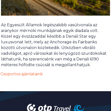
Az Egyesült Államok legészakibb vasútvonala az
aranykor mérnöki munkájának egyik diadala volt.
Közel egy évszázaddal később a Denali Star egy
luxusvonat lett, mely az Anchorage és Fairbanks
közötti útvonalon közlekedik. Útközben vibráló
vadvilágot, apró városokat és lenyűgöző szurdokokat
láthatunk, ha szerencsénk van még a Denali 6190
méteres hófödte csúcsát is megpillanthatjuk.
Csoportos ajánlataink