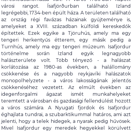
városi rangot. Ísafjörðurban található Izland
legrégebbi, 1734-ben épült háza. A területen található
az ország régi favázas házainak gyűjteménye is,
amelyeket a XVIII. században külföldi kereskedők
építettek. Ezek egyike a Tjöruhús, amely ma egy
tengeri herkentyűs étterem, egy másik pedig a
Turnhús, amely ma egy tengeri múzeum. Isafjordur
történelme során Izland egyik legnagyobb
halászterülete volt. Több tényező - a halászat
korlátozása az 1980-as években, a halállomány
csökkenése és a nagyobb reykjavíki halászatok
monopolhelyzete - a város lakosságának jelentős
csökkenéséhez vezetett. Az elmúlt években az
idegenforgalmi ágazat ismét munkahelyeket
teremtett a városban és gazdasági fellendülést hozott
a város számára. A Nyugati fjordok és Isafjordur
éghajlata tundrai, a szubarktikummal határos, ami azt
jelenti, hogy a telek hidegek, a nyarak pedig hűvösek.
Mivel Isafjordur egy meredek hegyekkel körülvett