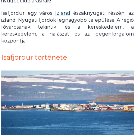
nyugodt időjárásnak!
Isafjordur egy város
Izland
északnyugati részén, az
izlandi Nyugati fjordok legnagyobb települése. A régió
fővárosának tekintik, és a kereskedelem, a
kereskedelem, a halászat és az idegenforgalom
központja.
Isafjordur története