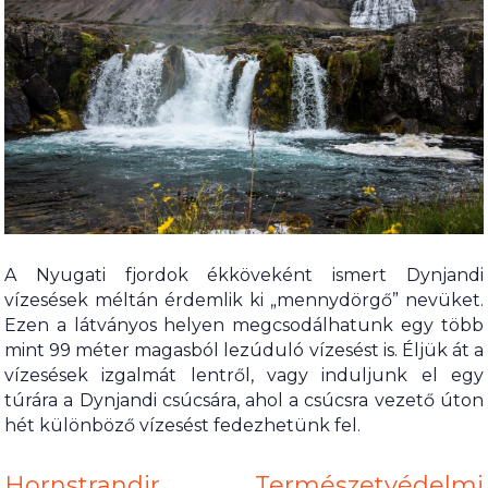
A Nyugati fjordok ékköveként ismert Dynjandi
vízesések méltán érdemlik ki „mennydörgő” nevüket.
Ezen a látványos helyen megcsodálhatunk egy több
mint 99 méter magasból lezúduló vízesést is. Éljük át a
vízesések izgalmát lentről, vagy induljunk el egy
túrára a Dynjandi csúcsára, ahol a csúcsra vezető úton
hét különböző vízesést fedezhetünk fel.
Hornstrandir Természetvédelmi