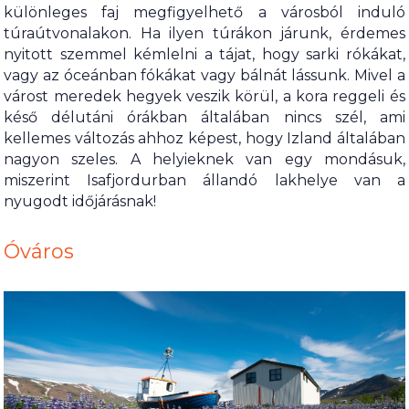
különleges faj megfigyelhető a városból induló
túraútvonalakon. Ha ilyen túrákon járunk, érdemes
nyitott szemmel kémlelni a tájat, hogy sarki rókákat,
vagy az óceánban fókákat vagy bálnát lássunk. Mivel a
várost meredek hegyek veszik körül, a kora reggeli és
késő délutáni órákban általában nincs szél, ami
kellemes változás ahhoz képest, hogy Izland általában
nagyon szeles. A helyieknek van egy mondásuk,
miszerint Isafjordurban állandó lakhelye van a
nyugodt időjárásnak!
Óváros