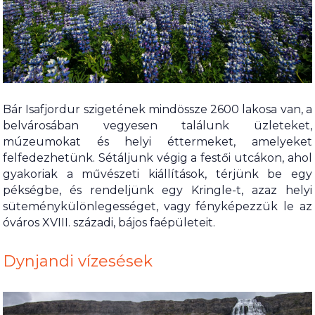
Bár Isafjordur szigetének mindössze 2600 lakosa van, a
belvárosában vegyesen találunk üzleteket,
múzeumokat és helyi éttermeket, amelyeket
felfedezhetünk. Sétáljunk végig a festői utcákon, ahol
gyakoriak a művészeti kiállítások, térjünk be egy
pékségbe, és rendeljünk egy Kringle-t, azaz helyi
süteménykülönlegességet, vagy fényképezzük le az
óváros XVIII. századi, bájos faépületeit.
Dynjandi vízesések