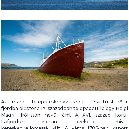
Az izlandi településkönyv szerint Skutulsfjörður
fjordba először a IX. században telepedett le egy Helgi
Magri Hrólfsson nevű férfi. A XVI. század körül
Isafjordur gyorsan növekedett, mivel
kereskedőállomássá vált. A város 1786-ban kapott