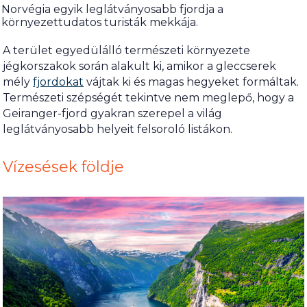
Norvégia egyik leglátványosabb fjordja a
környezettudatos turisták mekkája.
A terület egyedülálló természeti környezete
jégkorszakok során alakult ki, amikor a gleccserek
mély
fjordokat
vájtak ki és magas hegyeket formáltak.
Természeti szépségét tekintve nem meglepő, hogy a
Geiranger-fjord gyakran szerepel a világ
leglátványosabb helyeit felsoroló listákon.
Vízesések földje