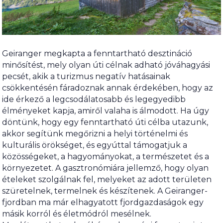
Geiranger megkapta a fenntartható desztináció
minősítést, mely olyan úti célnak adható jóváhagyási
pecsét, akik a turizmus negatív hatásainak
csökkentésén fáradoznak annak érdekében, hogy az
ide érkező a legcsodálatosabb és legegyedibb
élményeket kapja, amiről valaha is álmodott. Ha úgy
döntünk, hogy egy fenntartható úti célba utazunk,
akkor segítünk megőrizni a helyi történelmi és
kulturális örökséget, és egyúttal támogatjuk a
közösségeket, a hagyományokat, a természetet és a
környezetet. A gasztronómiára jellemző, hogy olyan
ételeket szolgálnak fel, melyeket az adott területen
szüretelnek, termelnek és készítenek. A Geiranger-
fjordban ma már elhagyatott fjordgazdaságok egy
másik korról és életmódról mesélnek.