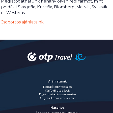
Meglátogathatunk néhány olyan régi farmot, mint
például Skagefla, Knivsfla, Blomberg, Matvik, Syltevik
és Westeras.
Csoportos ajánlataink
Ajánlataink
Repülőjegy foglalás
Külföldi utazások
Egyéni utazás szervezése
Céges utazás szervezése
Hasznos
Általános Szerződési Feltételek