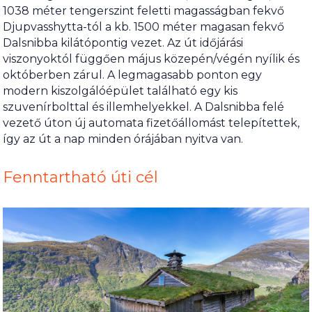
1038 méter tengerszint feletti magasságban fekvő
Djupvasshytta-tól a kb. 1500 méter magasan fekvő
Dalsnibba kilátópontig vezet. Az út időjárási
viszonyoktól függően május közepén/végén nyílik és
októberben zárul. A legmagasabb ponton egy
modern kiszolgálóépület található egy kis
szuvenírbolttal és illemhelyekkel. A Dalsnibba felé
vezető úton új automata fizetőállomást telepítettek,
így az út a nap minden órájában nyitva van.
Fenntartható úti cél