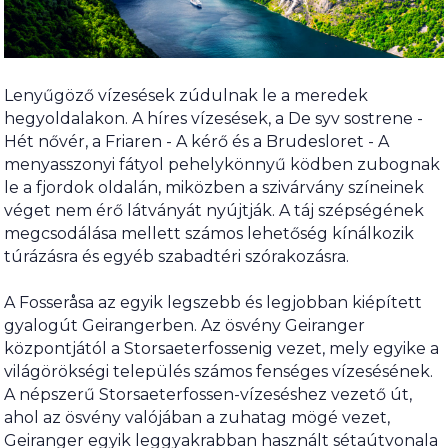
Lenyűgöző vízesések zúdulnak le a meredek
hegyoldalakon. A híres vízesések, a De syv sostrene -
Hét nővér, a Friaren - A kérő és a Brudesloret - A
menyasszonyi fátyol pehelykönnyű ködben zubognak
le a fjordok oldalán, miközben a szivárvány színeinek
véget nem érő látványát nyújtják. A táj szépségének
megcsodálása mellett számos lehetőség kínálkozik
túrázásra és egyéb szabadtéri szórakozásra.
A Fosseråsa az egyik legszebb és legjobban kiépített
gyalogút Geirangerben. Az ösvény Geiranger
központjától a Storsaeterfossenig vezet, mely egyike a
világörökségi település számos fenséges vízesésének.
A népszerű Storsaeterfossen-vízeséshez vezető út,
ahol az ösvény valójában a zuhatag mögé vezet,
Geiranger egyik leggyakrabban használt sétaútvonala