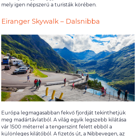
mely igen népszerű a turisták körében.
Eiranger Skywalk – Dalsnibba
Európa legmagasabban fekvő fjordját tekinthetjük
meg madártávlatból. A világ egyik legszebb kilátása
vár 1500 méterrel a tengerszint felett ebből a
különleges kilátóból. A fizetős út, a Nibbevegen, az