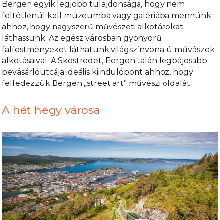
Bergen egyik legjobb tulajdonsága, hogy nem
feltétlenül kell múzeumba vagy galériába mennünk
ahhoz, hogy nagyszerű művészeti alkotásokat
láthassunk. Az egész városban gyönyörű
falfestményeket láthatunk világszínvonalú művészek
alkotásaival. A Skostredet, Bergen talán legbájosabb
bevásárlóutcája ideális kiindulópont ahhoz, hogy
felfedezzük Bergen „street art” művészi oldalát.
A hét hegy városa