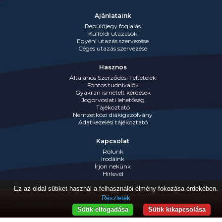
Ajánlataink
Repülőjegy foglalás
Külföldi utazások
Egyéni utazás szervezése
Céges utazás szervezése
Hasznos
Általános Szerződési Feltételek
Fontos tudnivalók
Gyakran ismételt kérdések
Jogorvoslati lehetőség
Tájékoztató
Nemzetközi diákigazolvány
Adatkezelési tájékoztató
Kapcsolat
Rólunk
Irodáink
Írjon nekünk
Hírlevél
Ez az oldal sütiket használ a felhasználói élmény fokozása érdekében.
Részletek
Adatvédelmi nyilatkozat
Jognyilatkozat
Impresszum
Sütik elfogadása
Sütik kikapcsolása