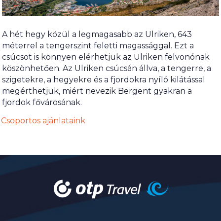
A hét hegy közül a legmagasabb az Ulriken, 643
méterrel a tengerszint feletti magassággal. Ezt a
csúcsot is könnyen elérhetjük az Ulriken felvonónak
köszönhetően. Az Ulriken csúcsán állva, a tengerre, a
szigetekre, a hegyekre és a fjordokra nyíló kilátással
megérthetjük, miért nevezik Bergent gyakran a
fjordok fővárosának.
Csoportos ajánlataink