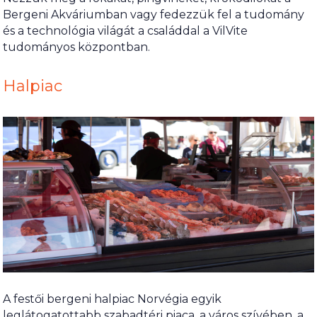
Bergeni Akváriumban vagy fedezzük fel a tudomány
és a technológia világát a családdal a VilVite
tudományos központban.
Halpiac
A festői bergeni halpiac Norvégia egyik
leglátogatottabb szabadtéri piaca, a város szívében, a