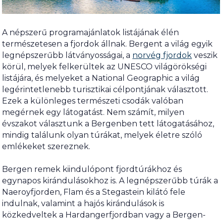
A népszerű programajánlatok listájának élén
természetesen a fjordok állnak. Bergent a világ egyik
legnépszerűbb látványosságai, a
norvég fjordok
veszik
körül, melyek felkerültek az UNESCO világörökségi
listájára, és melyeket a National Geographic a világ
legérintetlenebb turisztikai célpontjának választott.
Ezek a különleges természeti csodák valóban
megérnek egy látogatást. Nem számít, milyen
évszakot választunk a Bergenben tett látogatásához,
mindig találunk olyan túrákat, melyek életre szóló
emlékeket szereznek.
Bergen remek kiindulópont fjordtúrákhoz és
egynapos kirándulásokhoz is. A legnépszerűbb túrák a
Naeroyfjorden, Flam és a Stegastein kilátó fele
indulnak, valamint a hajós kirándulások is
közkedveltek a Hardangerfjordban vagy a Bergen-