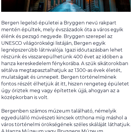
Bergen legelső épületei a Bryggen nevű rakpart
mentén épültek, mely évszázadok óta a város egyik
élénk és pezsgő negyede. Bryggen szerepel az
UNESCO világörökségi listáján, Bergen egyik
legnépszerűbb látnivalója. Igazi időutazásban lehet
részünk és visszarepülhetünk 400 évet az időben a
hanza kereskedelem fénykorába. A szűk sikátorokban
sétálva megtapasztalhatjuk az 1300-as évek életét,
mulatságait és ünnepeit. Bergen történelmének
fontos részét élhetjük át itt, hiszen rengeteg épületet
úgy őriztek meg vagy építettek újjá, ahogyan az a
középkorban is volt.
Bergenben számos múzeum található, némelyik
egyedülálló művészeti kincsek otthona míg máshol a
város történelmi örökségének széles skáláját láthatjuk.
A Hanza Múzeum vagy Bryggens Múzeum