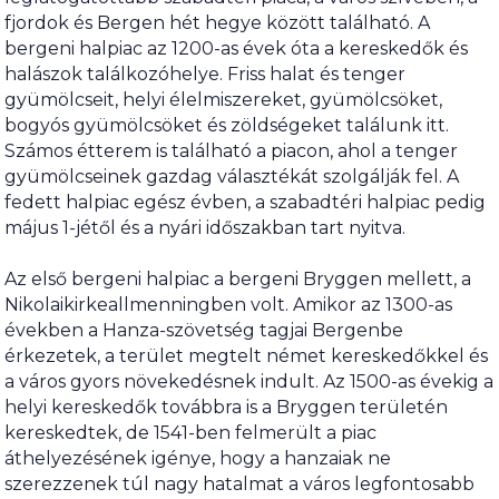
fjordok és Bergen hét hegye között található. A
bergeni halpiac az 1200-as évek óta a kereskedők és
halászok találkozóhelye. Friss halat és tenger
gyümölcseit, helyi élelmiszereket, gyümölcsöket,
bogyós gyümölcsöket és zöldségeket találunk itt.
Számos étterem is található a piacon, ahol a tenger
gyümölcseinek gazdag választékát szolgálják fel. A
fedett halpiac egész évben, a szabadtéri halpiac pedig
május 1-jétől és a nyári időszakban tart nyitva.
Az első bergeni halpiac a bergeni Bryggen mellett, a
Nikolaikirkeallmenningben volt. Amikor az 1300-as
években a Hanza-szövetség tagjai Bergenbe
érkezetek, a terület megtelt német kereskedőkkel és
a város gyors növekedésnek indult. Az 1500-as évekig a
helyi kereskedők továbbra is a Bryggen területén
kereskedtek, de 1541-ben felmerült a piac
áthelyezésének igénye, hogy a hanzaiak ne
szerezzenek túl nagy hatalmat a város legfontosabb