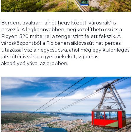
Bergent gyakran "a hét hegy közötti városnak" is
nevezik. A legkönnyebben megközelíthető csúcs a
Floyen, 320 méterrel a tengerszint felett fekszik. A
városközpontból a Floibanen siklóvasút hat perces
utazással visz a hegycsúcsra, ahol még egy különleges
játszótér is várja a gyermekeket, izgalmas
akadálypályával az erdőben.