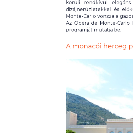
körüli rendkívül elegáns
dizájnerüzletekkel és el
Monte-Carlo vonzza a gazda
Az Opéra de Monte-Carlo I
programját mutatja be.
A monacói herceg p