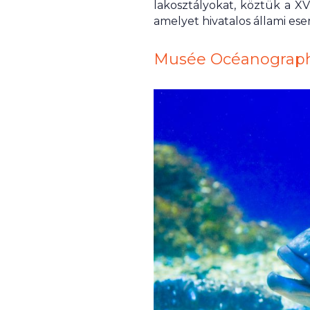
lakosztályokat, köztük a XVI
amelyet hivatalos állami es
Musée Océanograp