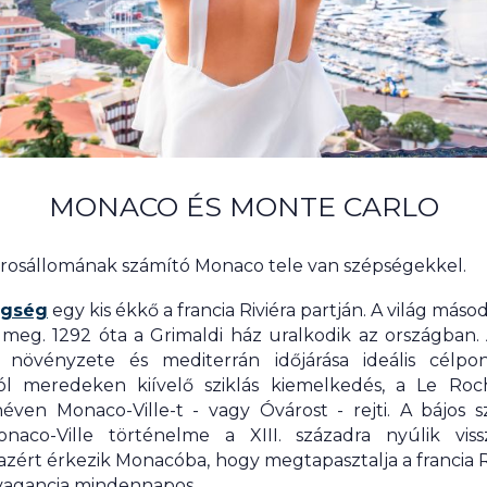
MONACO ÉS MONTE CARLO
városállomának számító Monaco tele van szépségekkel.
egség
egy kis ékkő a francia Riviéra partján. A világ más
zi meg. 1292 óta a Grimaldi ház uralkodik az országban
növényzete és mediterrán időjárása ideális célpo
ól meredeken kiívelő sziklás kiemelkedés, a Le Roc
éven Monaco-Ville-t - vagy Óvárost - rejti. A bájos 
onaco-Ville történelme a XIII. századra nyúlik vis
azért érkezik Monacóba, hogy megtapasztalja a francia R
ravagancia mindennapos.