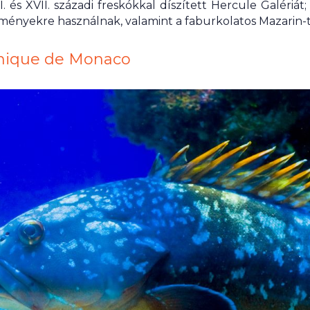
. és XVII. századi freskókkal díszített Hercule Galériát
eményekre használnak, valamint a faburkolatos Mazarin-
hique de Monaco