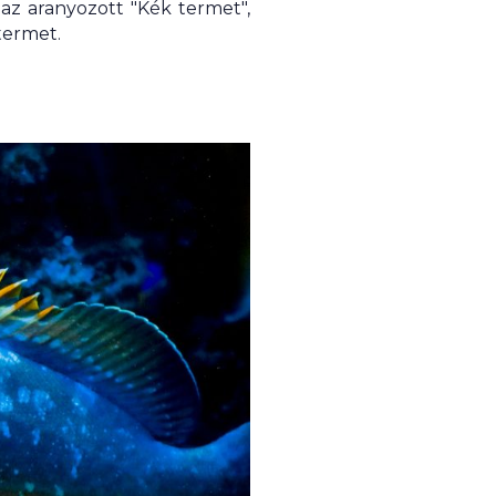
; az aranyozott "Kék termet",
termet.