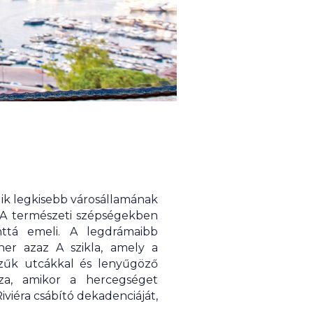
odik legkisebb városállamának
. A természeti szépségekben
nttá emeli. A legdrámaibb
her azaz A szikla, amely a
szűk utcákkal és lenyűgöző
sza, amikor a hercegséget
iviéra csábító dekadenciáját,