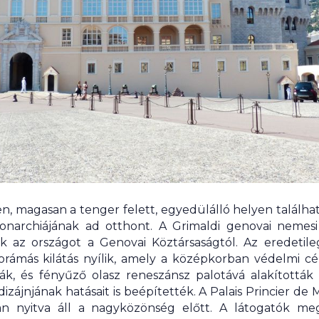
en, magasan a tenger felett, egyedülálló helyen találha
onarchiájának ad otthont. A Grimaldi genovai nemesi 
k az országot a Genovai Köztársaságtól. Az eredetile
rámás kilátás nyílik, amely a középkorban védelmi cél
ák, és fényűző olasz reneszánsz palotává alakították 
zájnjának hatásait is beépítették. A Palais Princier d
an nyitva áll a nagyközönség előtt. A látogatók meg