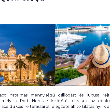
aco hatalmas mennyiségű csillogást és luxust rej
 amely a Port Hercule kikötőtől északra, az öbölre
ace du Casino teraszáról lélegzetelállító kilátás nyílik 