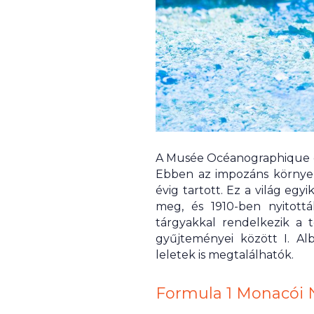
A Musée Océanographique de
Ebben az impozáns környez
évig tartott. Ez a világ egy
meg, és 1910-ben nyitottá
tárgyakkal rendelkezik a
gyűjteményei között I. Al
leletek is megtalálhatók.
Formula 1 Monacói 