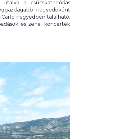
 utalva a csúcskategóriás
 leggazdagabb negyedeként
-Carlo negyedben található.
őadások és zenei koncertek