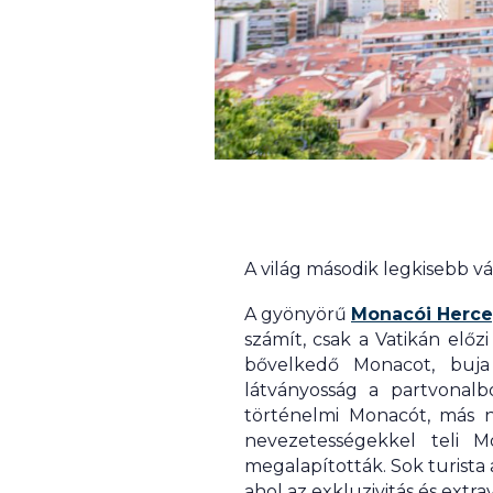
A világ második legkisebb 
A gyönyörű
Monacói Herc
számít, csak a Vatikán elő
bővelkedő Monacot, buja 
látványosság a partvonalb
történelmi Monacót, más n
nevezetességekkel teli M
megalapították. Sok turista 
ahol az exkluzivitás és ext