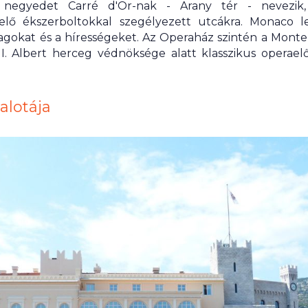
 negyedet Carré d'Or-nak - Arany tér - nevezik,
őkelő ékszerboltokkal szegélyezett utcákra. Monaco
gokat és a hírességeket. Az Operaház szintén a Monte
I. Albert herceg védnöksége alatt klasszikus operael
alotája