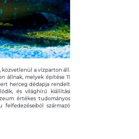
özvetlenül a vízparton áll.
 állnak, melyek építése 11
Albert herceg dédapja rendelt
k, és világhírű kiállítási
múzeum értékes tudományos
u felfedezéseiből származó