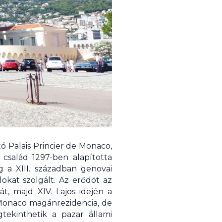
tó Palais Princier de Monaco,
család 1297-ben alapította
g a XIII. században genovai
okat szolgált. Az erődöt az
át, majd XIV. Lajos idején a
e Monaco magánrezidencia, de
tekinthetik a pazar állami