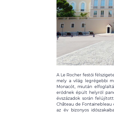
A Le Rocher festői félsziget
mely a világ legrégebbi m
Monacót, miután elfoglaltá
erődnek épült helyről pano
évszázadok során felújított
Château de Fontainebleau di
az év bizonyos időszakaib