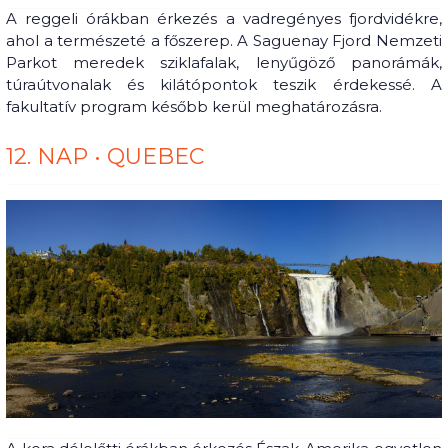
A reggeli órákban érkezés a vadregényes fjordvidékre,
ahol a természeté a főszerep. A Saguenay Fjord Nemzeti
Parkot meredek sziklafalak, lenyűgöző panorámák,
túraútvonalak és kilátópontok teszik érdekessé. A
fakultatív program később kerül meghatározásra.
12. NAP • QUEBEC