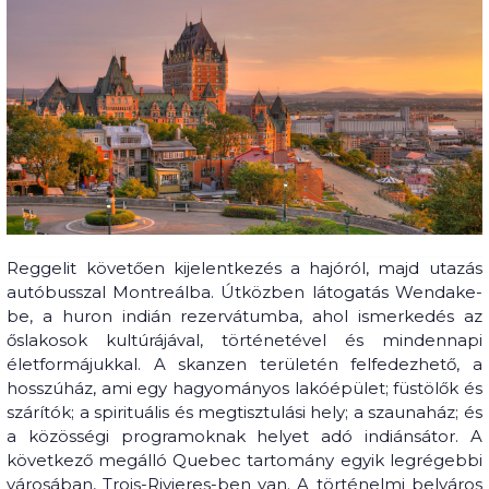
Reggelit követően kijelentkezés a hajóról, majd utazás
autóbusszal Montreálba. Útközben látogatás Wendake-
be, a huron indián rezervátumba, ahol ismerkedés az
őslakosok kultúrájával, történetével és mindennapi
életformájukkal. A skanzen területén felfedezhető, a
hosszúház, ami egy hagyományos lakóépület; füstölők és
szárítók; a spirituális és megtisztulási hely; a szaunaház; és
a közösségi programoknak helyet adó indiánsátor. A
következő megálló Quebec tartomány egyik legrégebbi
városában, Trois-Rivieres-ben van. A történelmi belváros