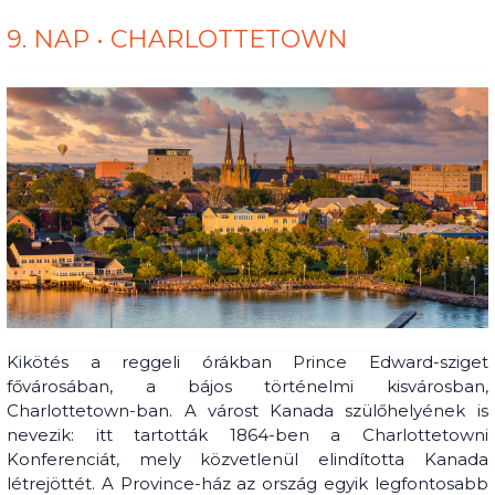
9. NAP • CHARLOTTETOWN
Kikötés a reggeli órákban Prince Edward-sziget
fővárosában, a bájos történelmi kisvárosban,
Charlottetown-ban. A várost Kanada szülőhelyének is
nevezik: itt tartották 1864-ben a Charlottetowni
Konferenciát, mely közvetlenül elindította Kanada
létrejöttét. A Province-ház az ország egyik legfontosabb