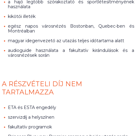
a hajó legtöbb szórakoztató és sportlétesítményének
használata
kikötői illeték
egész napos városnézés Bostonban, Quebec-ben és
Montréalban
magyar idegenvezető az utazás teljes időtartama alatt
audioguide használata a fakultatív kirándulások és a
városnézések során
A RÉSZVÉTELI DÍJ NEM
TARTALMAZZA
ETA és ESTA engedély
szervizdíj a helyszínen
fakultatív programok