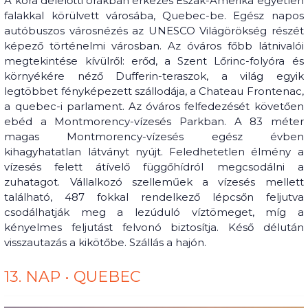
A kora délelőtti órákban érkezés Észak-Amerika egyetlen
falakkal körülvett városába, Quebec-be. Egész napos
autóbuszos városnézés az UNESCO Világörökség részét
képező történelmi városban. Az óváros főbb látnivalói
megtekintése kívülről: erőd, a Szent Lőrinc-folyóra és
környékére néző Dufferin-teraszok, a világ egyik
legtöbbet fényképezett szállodája, a Chateau Frontenac,
a quebec-i parlament. Az óváros felfedezését követően
ebéd a Montmorency-vízesés Parkban. A 83 méter
magas Montmorency-vízesés egész évben
kihagyhatatlan látványt nyújt. Feledhetetlen élmény a
vízesés felett átívelő függőhídról megcsodálni a
zuhatagot. Vállalkozó szelleműek a vízesés mellett
található, 487 fokkal rendelkező lépcsőn feljutva
csodálhatják meg a lezúduló víztömeget, míg a
kényelmes feljutást felvonó biztosítja. Késő délután
visszautazás a kikötőbe. Szállás a hajón.
13. NAP • QUEBEC