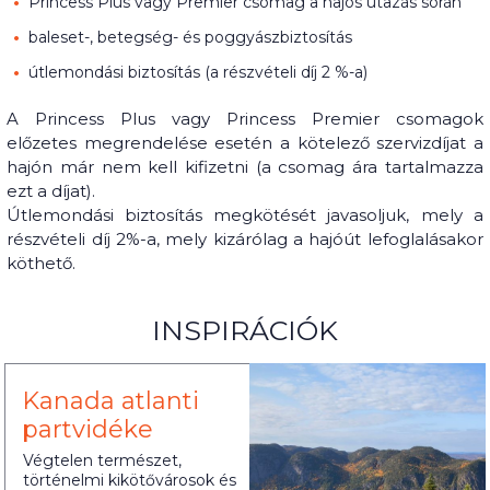
Princess Plus vagy Premier csomag a hajós utazás során
baleset-, betegség- és poggyászbiztosítás
útlemondási biztosítás (a részvételi díj 2 %-a)
A Princess Plus vagy Princess Premier csomagok
előzetes megrendelése esetén a kötelező szervizdíjat a
hajón már nem kell kifizetni (a csomag ára tartalmazza
ezt a díjat).
Útlemondási biztosítás megkötését javasoljuk, mely a
részvételi díj 2%-a, mely kizárólag a hajóút lefoglalásakor
köthető.
INSPIRÁCIÓK
Kanada atlanti
partvidéke
Végtelen természet,
történelmi kikötővárosok és