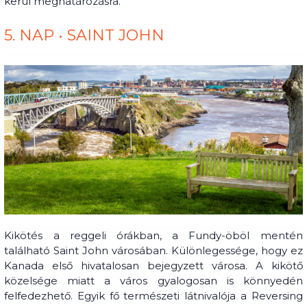
kerül meghatározásra.
5. NAP • SAINT JOHN
Kikötés a reggeli órákban, a Fundy-öböl mentén
található Saint John városában. Különlegessége, hogy ez
Kanada első hivatalosan bejegyzett városa. A kikötő
közelsége miatt a város gyalogosan is könnyedén
felfedezhető. Egyik fő természeti látnivalója a Reversing