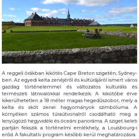
A reggeli órákban kikötés Cape Breton szigetén, Sydney-
ben. Az egyedi kelta zenéjéről és kultúrájáról ismert város
gazdag történelemmel és változatos kulturális és
természeti látnivalókkal rendelkezik. A kikötőbe érve
kikerülhetetlen a 18 méter magas hegedűszobor, mely a
kelta és skót zenei hagyományok szimbóluma. A
környéken számos túraútvonalról csodálható meg a
lenyűgöző hegyvidéki és óceáni panoráma. A sziget keleti
partján fekszik a történelmi emlékhely, a Louisbourg-i
erőd. A fakultatív program később kerül meghatározásra.