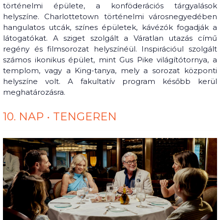
történelmi épülete, a konföderációs tárgyalások
helyszíne. Charlottetown történelmi városnegyedében
hangulatos utcák, színes épületek, kávézók fogadják a
látogatókat. A sziget szolgált a Váratlan utazás című
regény és filmsorozat helyszínéül. Inspirációul szolgált
számos ikonikus épület, mint Gus Pike világítótornya, a
templom, vagy a King-tanya, mely a sorozat központi
helyszíne volt. A fakultatív program később kerül
meghatározásra.
10. NAP • TENGEREN