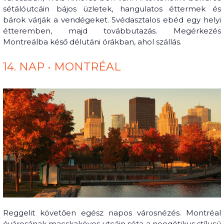
sétálóutcáin bájos üzletek, hangulatos éttermek és
bárok várják a vendégeket. Svédasztalos ebéd egy helyi
étteremben, majd továbbutazás. Megérkezés
Montreálba késő délutáni órákban, ahol szállás.
14. NAP • MONTRÉAL
Reggelit követően egész napos városnézés. Montréal
óvárosának macskaköves utcáin séta a neogótikus stílusú