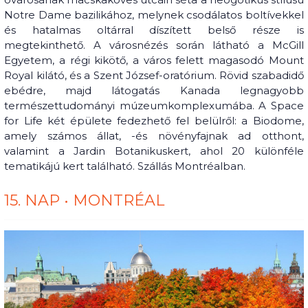
Notre Dame bazilikához, melynek csodálatos boltívekkel
és hatalmas oltárral díszített belső része is
megtekinthető. A városnézés során látható a McGill
Egyetem, a régi kikötő, a város felett magasodó Mount
Royal kilátó, és a Szent József-oratórium. Rövid szabadidő
ebédre, majd látogatás Kanada legnagyobb
természettudományi múzeumkomplexumába. A Space
for Life két épülete fedezhető fel belülről: a Biodome,
amely számos állat, -és növényfajnak ad otthont,
valamint a Jardin Botanikuskert, ahol 20 különféle
tematikájú kert található. Szállás Montréalban.
15. NAP • MONTRÉAL