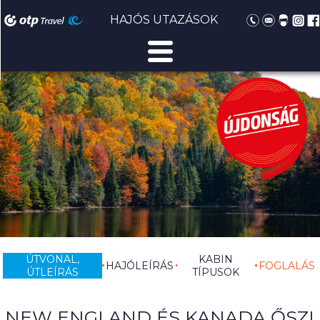
HAJÓS UTAZÁSOK
ÚTVONAL,
KABIN
HAJÓLEÍRÁS
FOGLALÁS
ÚTLEÍRÁS
TÍPUSOK
NEW ENGLAND ÉS KANADA ŐSZI