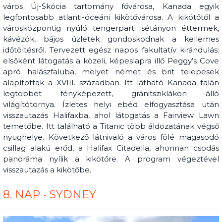
város Új-Skócia tartomány fővárosa, Kanada egyik
legfontosabb atlanti-óceáni kikötővárosa. A kikötőtől a
városközpontig nyúló tengerparti sétányon éttermek,
kávézók, bájos üzletek gondoskodnak a kellemes
időtöltésről. Tervezett egész napos fakultatív kirándulás:
elsőként látogatás a közeli, képeslapra illő Peggy’s Cove
apró halászfaluba, melyet német és brit telepesek
alapítottak a XVIII. században. Itt látható Kanada talán
legtöbbet fényképezett, gránitsziklákon álló
világítótornya. Ízletes helyi ebéd elfogyasztása után
visszautazás Halifaxba, ahol látogatás a Fairview Lawn
temetőbe. Itt található a Titanic több áldozatának végső
nyughelye. Következő látnivaló a város fölé magasodó
csillag alakú erőd, a Halifax Citadella, ahonnan csodás
panoráma nyílik a kikötőre. A program végeztével
visszautazás a kikötőbe.
8. NAP • SYDNEY