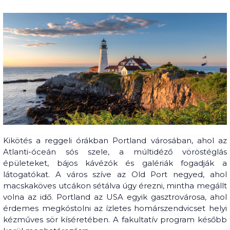
Kikötés a reggeli órákban Portland városában, ahol az
Atlanti-óceán sós szele, a múltidéző vöröstéglás
épületeket, bájos kávézók és galériák fogadják a
látogatókat. A város szíve az Old Port negyed, ahol
macskaköves utcákon sétálva úgy érezni, mintha megállt
volna az idő. Portland az USA egyik gasztrovárosa, ahol
érdemes megkóstolni az ízletes homárszendvicset helyi
kézműves sör kíséretében. A fakultatív program később