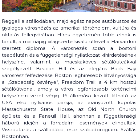
Reggeli a szállodában, majd egész napos autóbuszos és
gyalogos városnézés az amerikai történelem, kultúra és
oktatás fellegvárában. Híres egyetemén több elnök is
tanult, a mai napig világszerte kiváló útlevél a Harvardon
szerzett diploma. A városnézés során a bostoni
teadélután és a függetlenségi nyilatkozat kihirdetésének
helyszíne, valamint a macskaköves sétálóutcákkal
szegélyezett Beacon Hill és az elegáns Back Bay
városrész felfedezése. Boston leghíresebb látványossága
a „Szabadság ösvénye”, Freedom Trail: a 4 km hosszú
sétálóútvonal, amely a város legfontosabb történelmi
helyszínein vezet végig. 16 állomása között látható az
USA első nyilvános parkja, az aranyozott kupolás
Massachusetts State House, az Old North Church
épülete és a Faneuil Hall, ahonnan a függetlenségi
háború idején a forradalmi események elindultak.
Visszautazás a szállodába, este szabadprogram. Szállás
Bostonban.