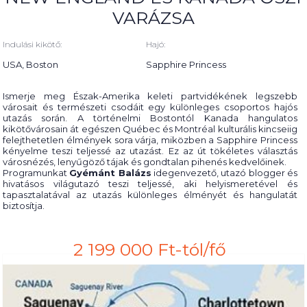
VARÁZSA
Indulási kikötő:
Hajó:
USA, Boston
Sapphire Princess
Ismerje meg Észak-Amerika keleti partvidékének legszebb
városait és természeti csodáit egy különleges csoportos hajós
utazás során. A történelmi Bostontól Kanada hangulatos
kikötővárosain át egészen Québec és Montréal kulturális kincseiig
felejthetetlen élmények sora várja, miközben a Sapphire Princess
kényelme teszi teljessé az utazást. Ez az út tökéletes választás
városnézés, lenyűgöző tájak és gondtalan pihenés kedvelőinek.
Programunkat
Gyémánt Balázs
idegenvezető, utazó blogger és
hivatásos világutazó teszi teljessé, aki helyismeretével és
tapasztalatával az utazás különleges élményét és hangulatát
biztosítja.
2 199 000 Ft-tól/fő