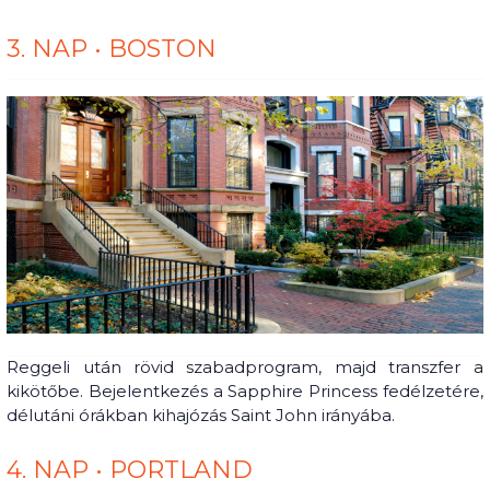
3. NAP • BOSTON
Reggeli után rövid szabadprogram, majd transzfer a
kikötőbe. Bejelentkezés a Sapphire Princess fedélzetére,
délutáni órákban kihajózás Saint John irányába.
4. NAP • PORTLAND