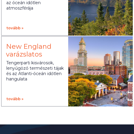
az óceán időtlen
atmoszférája
tovább »
New England
varázslatos
világa
Tengerparti kisvárosok,
lenyűgöző természeti tájak
és az Atlanti-óceán időtlen
hangulata
tovább »